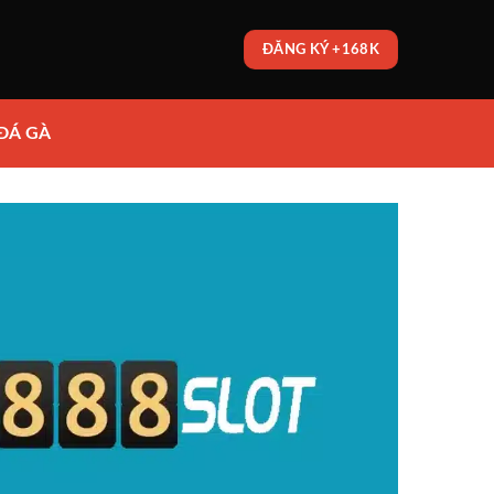
ĐĂNG KÝ +168K
ĐÁ GÀ