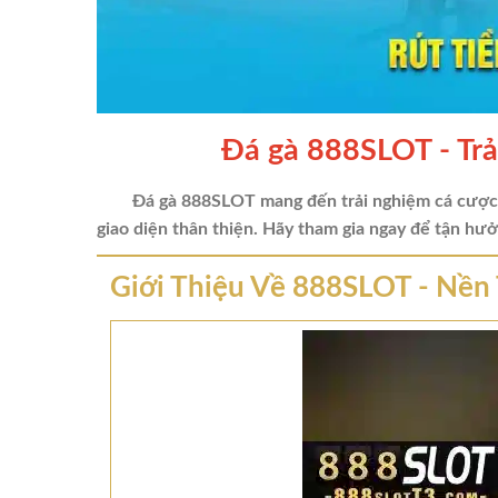
Đá gà 888SLOT - Trả
Đá gà 888SLOT mang đến trải nghiệm cá cược đỉ
giao diện thân thiện. Hãy tham gia ngay để tận hưở
Giới Thiệu Về 888SLOT - Nền 