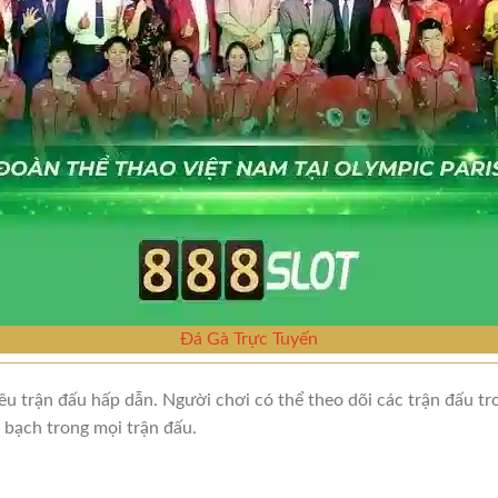
Đá Gà Trực Tuyến
u trận đấu hấp dẫn. Người chơi có thể theo dõi các trận đấu tro
 bạch trong mọi trận đấu.