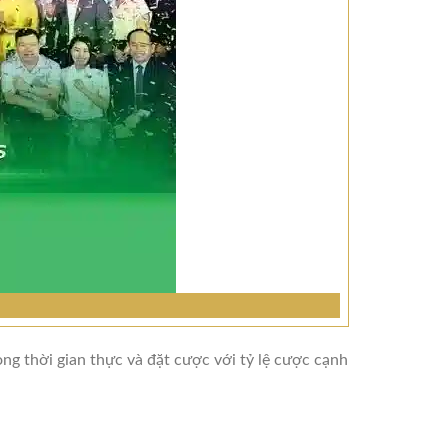
ng thời gian thực và đặt cược với tỷ lệ cược cạnh