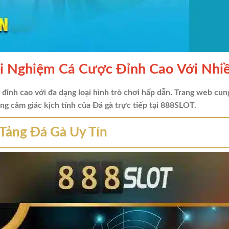
i Nghiệm Cá Cược Đỉnh Cao Với Nhiề
nh cao với đa dạng loại hình trò chơi hấp dẫn. Trang web cung 
ng cảm giác kịch tính của Đá gà trực tiếp tại 888SLOT.
Tảng Đá Gà Uy Tín