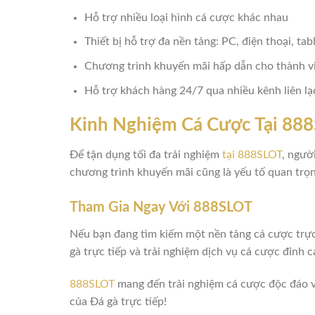
Hỗ trợ nhiều loại hình cá cược khác nhau
Thiết bị hỗ trợ đa nền tảng: PC, điện thoại, tab
Chương trình khuyến mãi hấp dẫn cho thành v
Hỗ trợ khách hàng 24/7 qua nhiều kênh liên lạ
Kinh Nghiệm Cá Cược Tại 88
Để tận dụng tối đa trải nghiệm
tại 888SLOT
, ngườ
chương trình khuyến mãi cũng là yếu tố quan trọn
Tham Gia Ngay Với 888SLOT
Nếu bạn đang tìm kiếm một nền tảng cá cược trực
gà trực tiếp và trải nghiệm dịch vụ cá cược đỉnh 
888SLOT
mang đến trải nghiệm cá cược độc đáo vớ
của Đá gà trực tiếp!