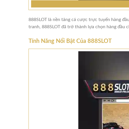
888SLOT là nền tảng cá cược trực tuyến hàng đầu t
tranh, 888SLOT đã trở thành lựa chọn hàng đầu c
Tính Năng Nổi Bật Của 888SLOT