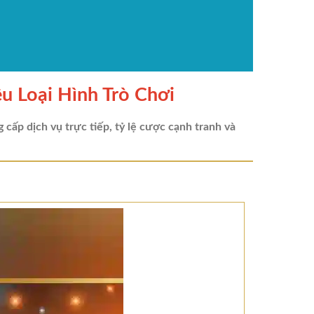
u Loại Hình Trò Chơi
cấp dịch vụ trực tiếp, tỷ lệ cược cạnh tranh và