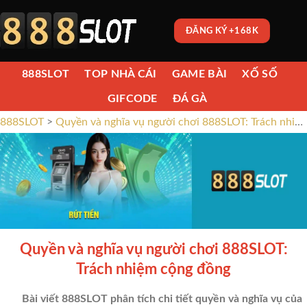
ĐĂNG KÝ +168K
888SLOT
TOP NHÀ CÁI
GAME BÀI
XỐ SỐ
GIFCODE
ĐÁ GÀ
888SLOT
>
Quyền và nghĩa vụ người chơi 888SLOT: Trách nhiệm cộng đồng
Quyền và nghĩa vụ người chơi 888SLOT:
Trách nhiệm cộng đồng
Bài viết 888SLOT phân tích chi tiết quyền và nghĩa vụ của