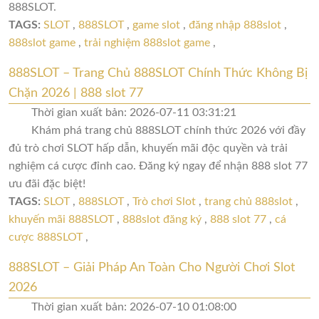
888SLOT.
TAGS:
SLOT
,
888SLOT
,
game slot
,
đăng nhập 888slot
,
888slot game
,
trải nghiệm 888slot game
,
888SLOT – Trang Chủ 888SLOT Chính Thức Không Bị
Chặn 2026 | 888 slot 77
Thời gian xuất bản: 2026-07-11 03:31:21
Khám phá trang chủ 888SLOT chính thức 2026 với đầy
đủ trò chơi SLOT hấp dẫn, khuyến mãi độc quyền và trải
nghiệm cá cược đỉnh cao. Đăng ký ngay để nhận 888 slot 77
ưu đãi đặc biệt!
TAGS:
SLOT
,
888SLOT
,
Trò chơi Slot
,
trang chủ 888slot
,
khuyến mãi 888SLOT
,
888slot đăng ký
,
888 slot 77
,
cá
cược 888SLOT
,
888SLOT – Giải Pháp An Toàn Cho Người Chơi Slot
2026
Thời gian xuất bản: 2026-07-10 01:08:00