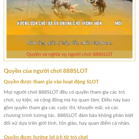
Quyền và nghĩa vụ người chơi 888SLOT
Quyền của người chơi 888SLOT
Quyền được tham gia vào hoạt động SLOT
Mọi người chơi 888SLOT đều có quyền tham gia các trò
chơi, sự kiện, và cộng đồng mà họ quan tâm. Điều này bao
gồm quyền tham gia các cuộc thi, khuyến mãi, và các
chương trình tương tác. 888SLOT đảm bảo không phân biệt
đối xử dựa trên giới tính, tôn giáo, hay quan điểm cá nhân.
Quyền được hưởng lợi ích từ trò chơi