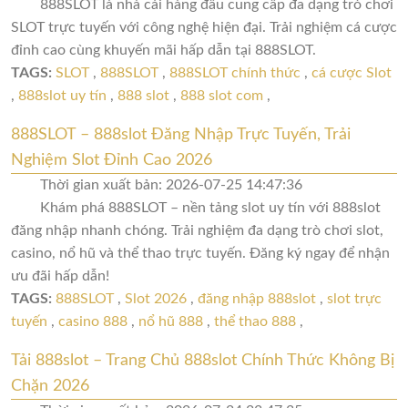
888SLOT là nhà cái hàng đầu cung cấp đa dạng trò chơi
SLOT trực tuyến với công nghệ hiện đại. Trải nghiệm cá cược
đỉnh cao cùng khuyến mãi hấp dẫn tại 888SLOT.
TAGS:
SLOT
,
888SLOT
,
888SLOT chính thức
,
cá cược Slot
,
888slot uy tín
,
888 slot
,
888 slot com
,
888SLOT – 888slot Đăng Nhập Trực Tuyến, Trải
Nghiệm Slot Đỉnh Cao 2026
Thời gian xuất bản: 2026-07-25 14:47:36
Khám phá 888SLOT – nền tảng slot uy tín với 888slot
đăng nhập nhanh chóng. Trải nghiệm đa dạng trò chơi slot,
casino, nổ hũ và thể thao trực tuyến. Đăng ký ngay để nhận
ưu đãi hấp dẫn!
TAGS:
888SLOT
,
Slot 2026
,
đăng nhập 888slot
,
slot trực
tuyến
,
casino 888
,
nổ hũ 888
,
thể thao 888
,
Tải 888slot – Trang Chủ 888slot Chính Thức Không Bị
Chặn 2026