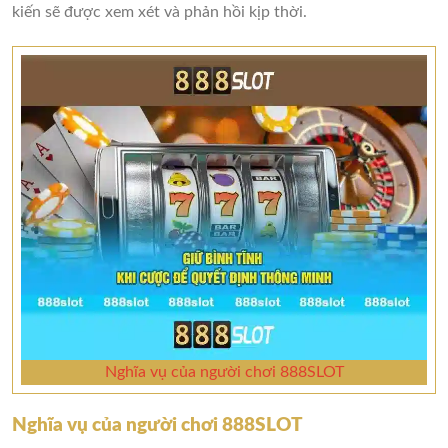
kiến sẽ được xem xét và phản hồi kịp thời.
Nghĩa vụ của người chơi 888SLOT
Nghĩa vụ của người chơi 888SLOT