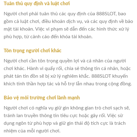
Tuân thủ quy định và luật chơi
Người chơi phải tuân thủ các quy định của 888SLOT, bao
gồm cả luật chơi, điều khoản dịch vụ, và các quy định về bảo
mật tài khoản. Việc vi phạm sẽ dẫn đến các hình thức xử lý
phù hợp, từ cảnh cáo đến khóa tài khoản.
Tôn trọng người chơi khác
Người chơi cần tôn trọng quyền lợi và cá nhân của người
chơi khác. Hành vi quấy rối, chia sẻ thông tin cá nhân, hoặc
phát tán tin đồn sẽ bị xử lý nghiêm khắc. 888SLOT khuyến
khích tinh thần hợp tác và hỗ trợ lẫn nhau trong cộng đồng.
Bảo vệ môi trường chơi lành mạnh
Người chơi có nghĩa vụ giữ gìn không gian trò chơi sạch sẽ,
tránh lan truyền thông tin tiêu cực hoặc gây rối. Việc sử
dụng ngôn từ phù hợp và giữ gìn thái độ tích cực là trách
nhiệm của mỗi người chơi.