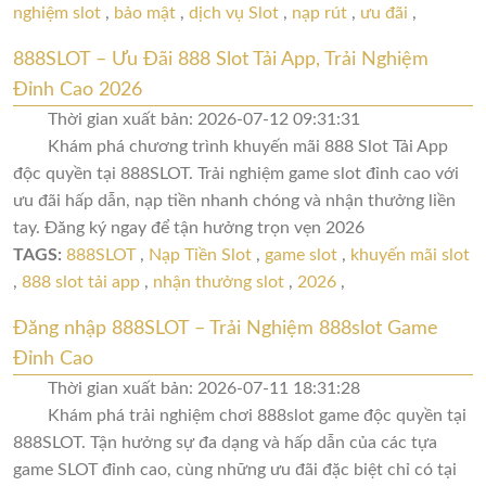
nghiệm slot
,
bảo mật
,
dịch vụ Slot
,
nạp rút
,
ưu đãi
,
888SLOT – Ưu Đãi 888 Slot Tải App, Trải Nghiệm
Đỉnh Cao 2026
Thời gian xuất bản: 2026-07-12 09:31:31
Khám phá chương trình khuyến mãi 888 Slot Tải App
độc quyền tại 888SLOT. Trải nghiệm game slot đỉnh cao với
ưu đãi hấp dẫn, nạp tiền nhanh chóng và nhận thưởng liền
tay. Đăng ký ngay để tận hưởng trọn vẹn 2026
TAGS:
888SLOT
,
Nạp Tiền Slot
,
game slot
,
khuyến mãi slot
,
888 slot tải app
,
nhận thưởng slot
,
2026
,
Đăng nhập 888SLOT – Trải Nghiệm 888slot Game
Đỉnh Cao
Thời gian xuất bản: 2026-07-11 18:31:28
Khám phá trải nghiệm chơi 888slot game độc quyền tại
888SLOT. Tận hưởng sự đa dạng và hấp dẫn của các tựa
game SLOT đỉnh cao, cùng những ưu đãi đặc biệt chỉ có tại