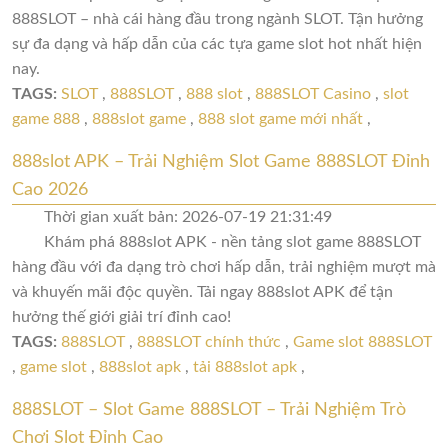
888SLOT – nhà cái hàng đầu trong ngành SLOT. Tận hưởng
sự đa dạng và hấp dẫn của các tựa game slot hot nhất hiện
nay.
TAGS:
SLOT
,
888SLOT
,
888 slot
,
888SLOT Casino
,
slot
game 888
,
888slot game
,
888 slot game mới nhất
,
888slot APK – Trải Nghiệm Slot Game 888SLOT Đỉnh
Cao 2026
Thời gian xuất bản: 2026-07-19 21:31:49
Khám phá 888slot APK - nền tảng slot game 888SLOT
hàng đầu với đa dạng trò chơi hấp dẫn, trải nghiệm mượt mà
và khuyến mãi độc quyền. Tải ngay 888slot APK để tận
hưởng thế giới giải trí đỉnh cao!
TAGS:
888SLOT
,
888SLOT chính thức
,
Game slot 888SLOT
,
game slot
,
888slot apk
,
tải 888slot apk
,
888SLOT – Slot Game 888SLOT – Trải Nghiệm Trò
Chơi Slot Đỉnh Cao