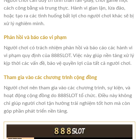
Người chơi cần duy trì tinh thần fair-play, chơi game một
cách công bằng và trung thực. Hành vi gian lận, lừa đảo,
hoặc tạo ra các tình huống bất lợi cho người chơi khác sẽ bị
xử lý nghiêm minh.
Phản hồi và báo cáo vi phạm
Người chơi có trách nhiệm phản hồi và báo cáo các hành vi
vi phạm quy định của 888SLOT. Việc này giúp nền tảng xử lý
kịp thời các vấn đề, bảo vệ quyền lợi của tất cả người chơi.
Tham gia vào các chương trình cộng đồng
Người chơi nên tham gia vào các chương trình, sự kiện, và
hoạt động cộng đồng do 888SLOT tổ chức. Điều này không
chỉ giúp người chơi tận hưởng trải nghiệm tốt hơn mà còn
góp phần phát triển nền tảng.