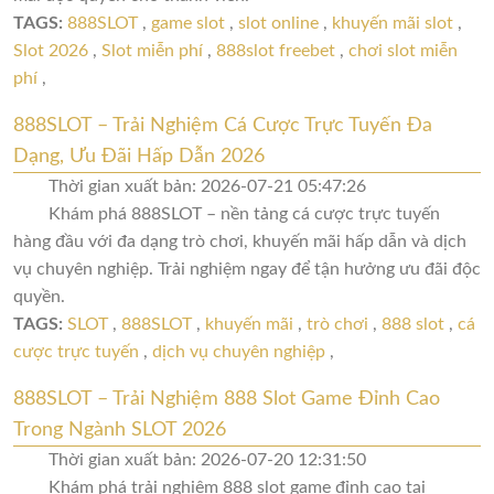
TAGS:
888SLOT
,
game slot
,
slot online
,
khuyến mãi slot
,
Slot 2026
,
Slot miễn phí
,
888slot freebet
,
chơi slot miễn
phí
,
888SLOT – Trải Nghiệm Cá Cược Trực Tuyến Đa
Dạng, Ưu Đãi Hấp Dẫn 2026
Thời gian xuất bản: 2026-07-21 05:47:26
Khám phá 888SLOT – nền tảng cá cược trực tuyến
hàng đầu với đa dạng trò chơi, khuyến mãi hấp dẫn và dịch
vụ chuyên nghiệp. Trải nghiệm ngay để tận hưởng ưu đãi độc
quyền.
TAGS:
SLOT
,
888SLOT
,
khuyến mãi
,
trò chơi
,
888 slot
,
cá
cược trực tuyến
,
dịch vụ chuyên nghiệp
,
888SLOT – Trải Nghiệm 888 Slot Game Đỉnh Cao
Trong Ngành SLOT 2026
Thời gian xuất bản: 2026-07-20 12:31:50
Khám phá trải nghiệm 888 slot game đỉnh cao tại