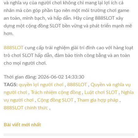
và nghĩa vụ của người chơi không chỉ mang lại lợi ích cá
nhân mà còn góp phần tạo nên một môi trường chơi game
an toàn, minh bạch, và hấp dẫn. Hãy cùng 888SLOT xây
dựng một cộng đồng SLOT bền vững và phát triển mạnh mẽ
hơn.
888SLOT
cung cấp trải nghiệm giải trí đỉnh cao với hàng loạt
trò chơi SLOT hấp dẫn, đảm bảo tính công bằng và an toàn
cho mọi người chơi.
Thời gian đăng: 2026-06-02 14:33:30
TAGS:
quyền lợi người chơi
,
888SLOT
,
Quyền và nghĩa vụ
người chơi
,
Trách nhiệm cộng đồng
,
Luật chơi SLOT
,
Nghĩa
vụ người chơi
,
Cộng đồng SLOT
,
Tham gia hợp pháp
,
888SLOT chính thức
,
Bài viết mới nhất