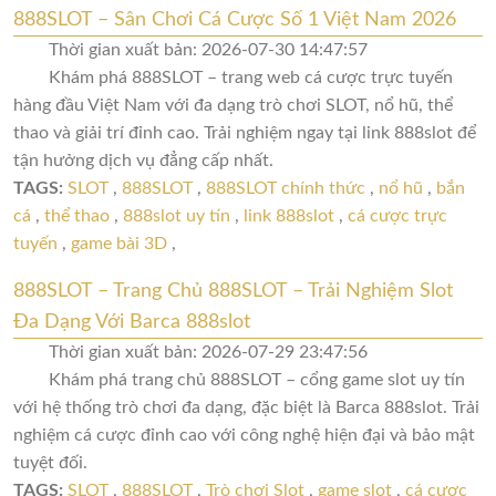
888SLOT – Sân Chơi Cá Cược Số 1 Việt Nam 2026
Thời gian xuất bản: 2026-07-30 14:47:57
Khám phá 888SLOT – trang web cá cược trực tuyến
hàng đầu Việt Nam với đa dạng trò chơi SLOT, nổ hũ, thể
thao và giải trí đỉnh cao. Trải nghiệm ngay tại link 888slot để
tận hưởng dịch vụ đẳng cấp nhất.
TAGS:
SLOT
,
888SLOT
,
888SLOT chính thức
,
nổ hũ
,
bắn
cá
,
thể thao
,
888slot uy tín
,
link 888slot
,
cá cược trực
tuyến
,
game bài 3D
,
888SLOT – Trang Chủ 888SLOT – Trải Nghiệm Slot
Đa Dạng Với Barca 888slot
Thời gian xuất bản: 2026-07-29 23:47:56
Khám phá trang chủ 888SLOT – cổng game slot uy tín
với hệ thống trò chơi đa dạng, đặc biệt là Barca 888slot. Trải
nghiệm cá cược đỉnh cao với công nghệ hiện đại và bảo mật
tuyệt đối.
TAGS:
SLOT
,
888SLOT
,
Trò chơi Slot
,
game slot
,
cá cược