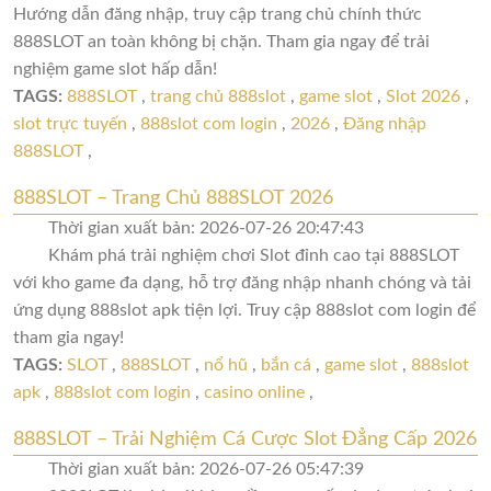
Hướng dẫn đăng nhập, truy cập trang chủ chính thức
888SLOT an toàn không bị chặn. Tham gia ngay để trải
nghiệm game slot hấp dẫn!
TAGS:
888SLOT
,
trang chủ 888slot
,
game slot
,
Slot 2026
,
slot trực tuyến
,
888slot com login
,
2026
,
Đăng nhập
888SLOT
,
888SLOT – Trang Chủ 888SLOT 2026
Thời gian xuất bản: 2026-07-26 20:47:43
Khám phá trải nghiệm chơi Slot đỉnh cao tại 888SLOT
với kho game đa dạng, hỗ trợ đăng nhập nhanh chóng và tải
ứng dụng 888slot apk tiện lợi. Truy cập 888slot com login để
tham gia ngay!
TAGS:
SLOT
,
888SLOT
,
nổ hũ
,
bắn cá
,
game slot
,
888slot
apk
,
888slot com login
,
casino online
,
888SLOT – Trải Nghiệm Cá Cược Slot Đẳng Cấp 2026
Thời gian xuất bản: 2026-07-26 05:47:39