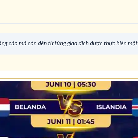
ảng cáo mà còn đến từ từng giao dịch được thực hiện một