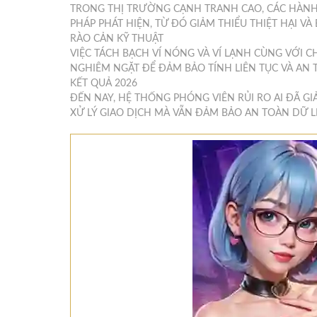
TRONG THỊ TRƯỜNG CẠNH TRANH CAO, CÁC HÀNH V
PHÁP PHÁT HIỆN, TỪ ĐÓ GIẢM THIỂU THIỆT HẠI VÀ
RÀO CẢN KỸ THUẬT
VIỆC TÁCH BẠCH VÍ NÓNG VÀ VÍ LẠNH CÙNG VỚI 
NGHIÊM NGẶT ĐỂ ĐẢM BẢO TÍNH LIÊN TỤC VÀ AN 
KẾT QUẢ 2026
ĐẾN NAY, HỆ THỐNG PHÓNG VIÊN RỦI RO AI ĐÃ G
XỬ LÝ GIAO DỊCH MÀ VẪN ĐẢM BẢO AN TOÀN DỮ L