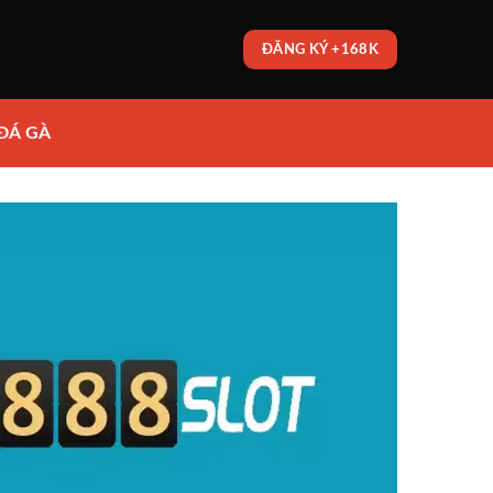
ĐĂNG KÝ +168K
ĐÁ GÀ