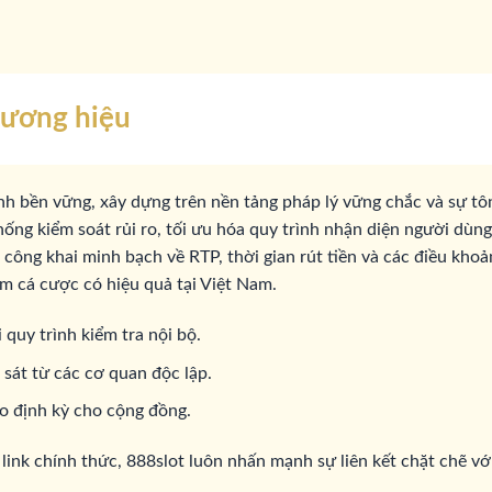
hương hiệu
nh bền vững, xây dựng trên nền tảng pháp lý vững chắc và sự tô
 thống kiểm soát rủi ro, tối ưu hóa quy trình nhận diện người dù
c công khai minh bạch về RTP, thời gian rút tiền và các điều k
ệm cá cược có hiệu quả tại Việt Nam.
 quy trình kiểm tra nội bộ.
sát từ các cơ quan độc lập.
o định kỳ cho cộng đồng.
link chính thức, 888slot luôn nhấn mạnh sự liên kết chặt chẽ v