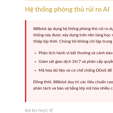
Hệ thống phòng thủ rủi ro AI
888slot áp dụng hệ thống phòng thủ rủi ro dựa
thống này được xây dựng trên nền tảng học má
thiệp kịp thời. Chúng tôi không chỉ tập tru
Phân tích hành vi bất thường và cảnh báo
Giám sát giao dịch 24/7 và phân cấp quyền
Mã hóa dữ liệu và cơ chế chống DDoS để du
Đồng thời, 888slot duy trì các tiêu chuẩn cao
phân tách và bảo vệ bằng lớp mã hóa nhiều c
RỦI RO THỰC TẾ