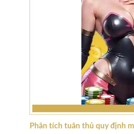
Phân tích tuân thủ quy định