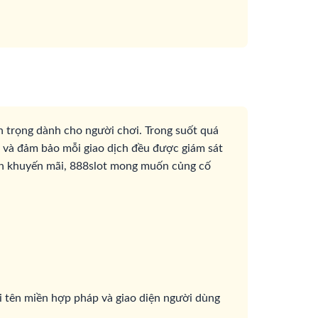
n trọng dành cho người chơi. Trong suốt quá
ng và đảm bảo mỗi giao dịch đều được giám sát
hoản khuyến mãi, 888slot mong muốn củng cố
ới tên miền hợp pháp và giao diện người dùng