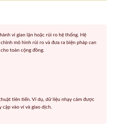
hành vi gian lận hoặc rủi ro hệ thống. Hệ
 chỉnh mô hình rủi ro và đưa ra biện pháp can
h cho toàn cộng đồng.
thuật tiên tiến. Ví dụ, dữ liệu nhạy cảm được
cập vào ví và giao dịch.