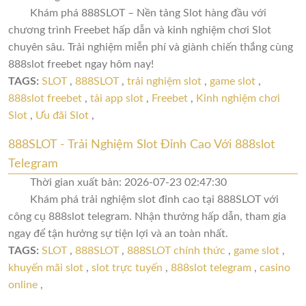
Khám phá 888SLOT – Nền tảng Slot hàng đầu với
chương trình Freebet hấp dẫn và kinh nghiệm chơi Slot
chuyên sâu. Trải nghiệm miễn phí và giành chiến thắng cùng
888slot freebet ngay hôm nay!
TAGS:
SLOT
,
888SLOT
,
trải nghiệm slot
,
game slot
,
888slot freebet
,
tải app slot
,
Freebet
,
Kinh nghiệm chơi
Slot
,
Ưu đãi Slot
,
888SLOT - Trải Nghiệm Slot Đỉnh Cao Với 888slot
Telegram
Thời gian xuất bản: 2026-07-23 02:47:30
Khám phá trải nghiệm slot đỉnh cao tại 888SLOT với
công cụ 888slot telegram. Nhận thưởng hấp dẫn, tham gia
ngay để tận hưởng sự tiện lợi và an toàn nhất.
TAGS:
SLOT
,
888SLOT
,
888SLOT chính thức
,
game slot
,
khuyến mãi slot
,
slot trực tuyến
,
888slot telegram
,
casino
online
,