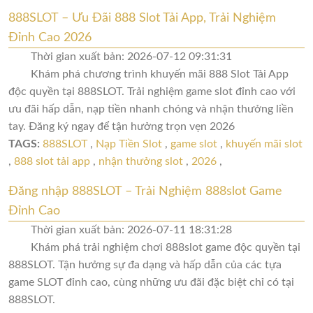
888SLOT – Ưu Đãi 888 Slot Tải App, Trải Nghiệm
Đỉnh Cao 2026
Thời gian xuất bản: 2026-07-12 09:31:31
Khám phá chương trình khuyến mãi 888 Slot Tải App
độc quyền tại 888SLOT. Trải nghiệm game slot đỉnh cao với
ưu đãi hấp dẫn, nạp tiền nhanh chóng và nhận thưởng liền
tay. Đăng ký ngay để tận hưởng trọn vẹn 2026
TAGS:
888SLOT
,
Nạp Tiền Slot
,
game slot
,
khuyến mãi slot
,
888 slot tải app
,
nhận thưởng slot
,
2026
,
Đăng nhập 888SLOT – Trải Nghiệm 888slot Game
Đỉnh Cao
Thời gian xuất bản: 2026-07-11 18:31:28
Khám phá trải nghiệm chơi 888slot game độc quyền tại
888SLOT. Tận hưởng sự đa dạng và hấp dẫn của các tựa
game SLOT đỉnh cao, cùng những ưu đãi đặc biệt chỉ có tại
888SLOT.