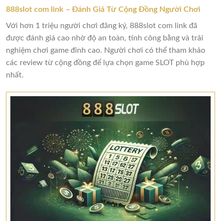
888slot com link – Đánh Giá Từ Cộng Đồng Người Chơi
Với hơn 1 triệu người chơi đăng ký, 888slot com link đã
được đánh giá cao nhờ độ an toàn, tính công bằng và trải
nghiệm chơi game đỉnh cao. Người chơi có thể tham khảo
các review từ cộng đồng để lựa chọn game SLOT phù hợp
nhất.