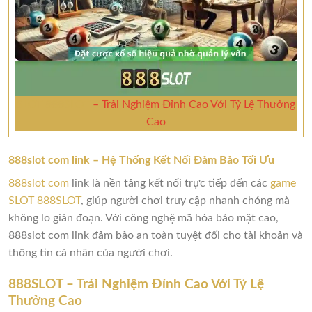
SLOT 888SLOT
– Trải Nghiệm Đỉnh Cao Với Tỷ Lệ Thưởng
Cao
888slot com link – Hệ Thống Kết Nối Đảm Bảo Tối Ưu
888slot com
link là nền tảng kết nối trực tiếp đến các
game
SLOT 888SLOT
, giúp người chơi truy cập nhanh chóng mà
không lo gián đoạn. Với công nghệ mã hóa bảo mật cao,
888slot com link đảm bảo an toàn tuyệt đối cho tài khoản và
thông tin cá nhân của người chơi.
888SLOT – Trải Nghiệm Đỉnh Cao Với Tỷ Lệ
Thưởng Cao