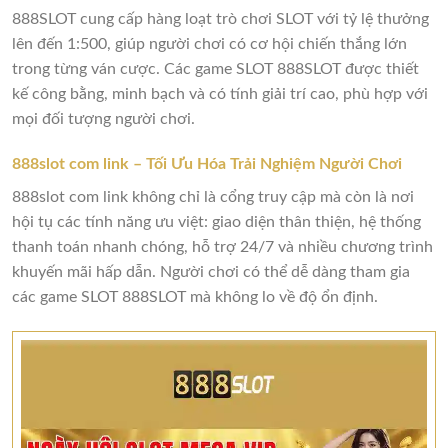
888SLOT cung cấp hàng loạt trò chơi SLOT với tỷ lệ thưởng
lên đến 1:500, giúp người chơi có cơ hội chiến thắng lớn
trong từng ván cược. Các game SLOT 888SLOT được thiết
kế công bằng, minh bạch và có tính giải trí cao, phù hợp với
mọi đối tượng người chơi.
888slot com link – Tối Ưu Hóa Trải Nghiệm Người Chơi
888slot com link không chỉ là cổng truy cập mà còn là nơi
hội tụ các tính năng ưu việt: giao diện thân thiện, hệ thống
thanh toán nhanh chóng, hỗ trợ 24/7 và nhiều chương trình
khuyến mãi hấp dẫn. Người chơi có thể dễ dàng tham gia
các game SLOT 888SLOT mà không lo về độ ổn định.