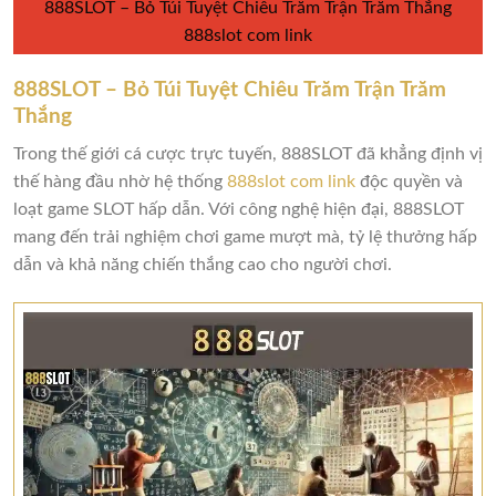
888SLOT – Bỏ Túi Tuyệt Chiêu Trăm Trận Trăm Thắng
888slot com link
888SLOT – Bỏ Túi Tuyệt Chiêu Trăm Trận Trăm
Thắng
Trong thế giới cá cược trực tuyến, 888SLOT đã khẳng định vị
thế hàng đầu nhờ hệ thống
888slot com link
độc quyền và
loạt game SLOT hấp dẫn. Với công nghệ hiện đại, 888SLOT
mang đến trải nghiệm chơi game mượt mà, tỷ lệ thưởng hấp
dẫn và khả năng chiến thắng cao cho người chơi.