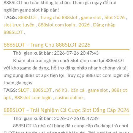
888SLOT an toàn không bị chặn. Tham gia ngay để trải
nghiệm game slot hấp dẫn!
TAGS:
888SLOT
,
trang chủ 888slot
,
game slot
,
Slot 2026
,
slot trực tuyến
,
888slot com login
,
2026
,
Đăng nhập
888SLOT
,
888SLOT – Trang Chủ 888SLOT 2026
Thời gian xuất bản: 2026-07-26 20:47:43
Khám phá trải nghiệm chơi Slot đỉnh cao tại 888SLOT
với kho game đa dạng, hỗ trợ đăng nhập nhanh chóng và tải
ứng dụng 888slot apk tiện lợi. Truy cập 888slot com login để
tham gia ngay!
TAGS:
SLOT
,
888SLOT
,
nổ hũ
,
bắn cá
,
game slot
,
888slot
apk
,
888slot com login
,
casino online
,
888SLOT – Trải Nghiệm Cá Cược Slot Đẳng Cấp 2026
Thời gian xuất bản: 2026-07-26 05:47:39
888SLOT là nhà cái hàng đầu cung cấp đa dạng trò chơi