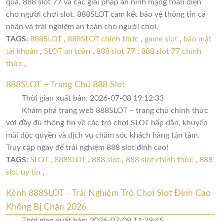
quả, 888 slot 77 và các giải pháp an ninh mạng toàn diện
cho người chơi slot. 888SLOT cam kết bảo vệ thông tin cá
nhân và trải nghiệm an toàn cho người chơi.
TAGS:
888SLOT
,
888SLOT chính thức
,
game slot
,
bảo mật
tài khoản
,
SLOT an toàn
,
888 slot 77
,
888 slot 77 chính
thức
,
888SLOT – Trang Chủ 888 Slot
Thời gian xuất bản: 2026-07-08 19:12:33
Khám phá trang web 888SLOT – trang chủ chính thức
với đầy đủ thông tin về các trò chơi SLOT hấp dẫn, khuyến
mãi độc quyền và dịch vụ chăm sóc khách hàng tận tâm.
Truy cập ngay để trải nghiệm 888 slot đỉnh cao!
TAGS:
SLOT
,
888SLOT
,
888 slot
,
888 slot chính thức
,
888
slot uy tín
,
Kênh 888SLOT - Trải Nghiệm Trò Chơi Slot Đỉnh Cao
Không Bị Chặn 2026
Thời gian xuất bản: 2026-07-08 11:29:45