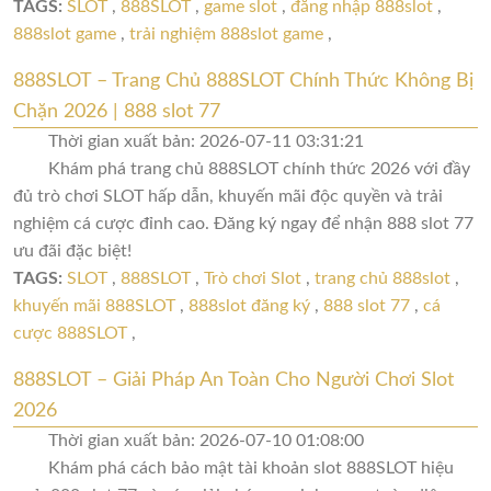
TAGS:
SLOT
,
888SLOT
,
game slot
,
đăng nhập 888slot
,
888slot game
,
trải nghiệm 888slot game
,
888SLOT – Trang Chủ 888SLOT Chính Thức Không Bị
Chặn 2026 | 888 slot 77
Thời gian xuất bản: 2026-07-11 03:31:21
Khám phá trang chủ 888SLOT chính thức 2026 với đầy
đủ trò chơi SLOT hấp dẫn, khuyến mãi độc quyền và trải
nghiệm cá cược đỉnh cao. Đăng ký ngay để nhận 888 slot 77
ưu đãi đặc biệt!
TAGS:
SLOT
,
888SLOT
,
Trò chơi Slot
,
trang chủ 888slot
,
khuyến mãi 888SLOT
,
888slot đăng ký
,
888 slot 77
,
cá
cược 888SLOT
,
888SLOT – Giải Pháp An Toàn Cho Người Chơi Slot
2026
Thời gian xuất bản: 2026-07-10 01:08:00
Khám phá cách bảo mật tài khoản slot 888SLOT hiệu