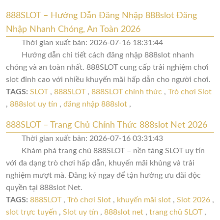
888SLOT – Hướng Dẫn Đăng Nhập 888slot Đăng
Nhập Nhanh Chóng, An Toàn 2026
Thời gian xuất bản: 2026-07-16 18:31:44
Hướng dẫn chi tiết cách đăng nhập 888slot nhanh
chóng và an toàn nhất. 888SLOT cung cấp trải nghiệm chơi
slot đỉnh cao với nhiều khuyến mãi hấp dẫn cho người chơi.
TAGS:
SLOT
,
888SLOT
,
888SLOT chính thức
,
Trò chơi Slot
,
888slot uy tín
,
đăng nhập 888slot
,
888SLOT – Trang Chủ Chính Thức 888slot Net 2026
Thời gian xuất bản: 2026-07-16 03:31:43
Khám phá trang chủ 888SLOT – nền tảng SLOT uy tín
với đa dạng trò chơi hấp dẫn, khuyến mãi khủng và trải
nghiệm mượt mà. Đăng ký ngay để tận hưởng ưu đãi độc
quyền tại 888slot Net.
TAGS:
888SLOT
,
Trò chơi Slot
,
khuyến mãi slot
,
Slot 2026
,
slot trực tuyến
,
Slot uy tín
,
888slot net
,
trang chủ SLOT
,