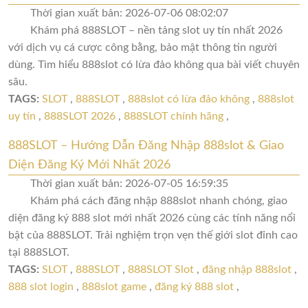
Thời gian xuất bản: 2026-07-06 08:02:07
Khám phá 888SLOT – nền tảng slot uy tín nhất 2026
với dịch vụ cá cược công bằng, bảo mật thông tin người
dùng. Tìm hiểu 888slot có lừa đảo không qua bài viết chuyên
sâu.
TAGS:
SLOT
,
888SLOT
,
888slot có lừa đảo không
,
888slot
uy tín
,
888SLOT 2026
,
888SLOT chính hãng
,
888SLOT – Hướng Dẫn Đăng Nhập 888slot & Giao
Diện Đăng Ký Mới Nhất 2026
Thời gian xuất bản: 2026-07-05 16:59:35
Khám phá cách đăng nhập 888slot nhanh chóng, giao
diện đăng ký 888 slot mới nhất 2026 cùng các tính năng nổi
bật của 888SLOT. Trải nghiệm trọn vẹn thế giới slot đỉnh cao
tại 888SLOT.
TAGS:
SLOT
,
888SLOT
,
888SLOT Slot
,
đăng nhập 888slot
,
888 slot login
,
888slot game
,
đăng ký 888 slot
,