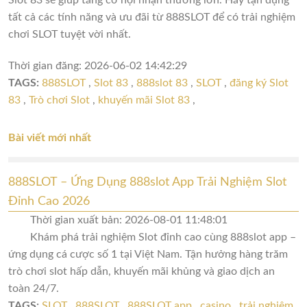
Slot 83 sẽ giúp tăng cơ hội nhận thưởng lớn. Hãy tận dụng
tất cả các tính năng và ưu đãi từ 888SLOT để có trải nghiệm
chơi SLOT tuyệt vời nhất.
Thời gian đăng: 2026-06-02 14:42:29
TAGS:
888SLOT
,
Slot 83
,
888slot 83
,
SLOT
,
đăng ký Slot
83
,
Trò chơi Slot
,
khuyến mãi Slot 83
,
Bài viết mới nhất
888SLOT – Ứng Dụng 888slot App Trải Nghiệm Slot
Đỉnh Cao 2026
Thời gian xuất bản: 2026-08-01 11:48:01
Khám phá trải nghiệm Slot đỉnh cao cùng 888slot app –
ứng dụng cá cược số 1 tại Việt Nam. Tận hưởng hàng trăm
trò chơi slot hấp dẫn, khuyến mãi khủng và giao dịch an
toàn 24/7.
TAGS:
SLOT
,
888SLOT
,
888SLOT app
,
casino
,
trải nghiệm
,