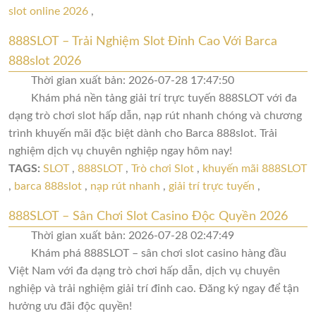
slot online 2026
,
888SLOT – Trải Nghiệm Slot Đỉnh Cao Với Barca
888slot 2026
Thời gian xuất bản: 2026-07-28 17:47:50
Khám phá nền tảng giải trí trực tuyến 888SLOT với đa
dạng trò chơi slot hấp dẫn, nạp rút nhanh chóng và chương
trình khuyến mãi đặc biệt dành cho Barca 888slot. Trải
nghiệm dịch vụ chuyên nghiệp ngay hôm nay!
TAGS:
SLOT
,
888SLOT
,
Trò chơi Slot
,
khuyến mãi 888SLOT
,
barca 888slot
,
nạp rút nhanh
,
giải trí trực tuyến
,
888SLOT – Sân Chơi Slot Casino Độc Quyền 2026
Thời gian xuất bản: 2026-07-28 02:47:49
Khám phá 888SLOT – sân chơi slot casino hàng đầu
Việt Nam với đa dạng trò chơi hấp dẫn, dịch vụ chuyên
nghiệp và trải nghiệm giải trí đỉnh cao. Đăng ký ngay để tận
hưởng ưu đãi độc quyền!