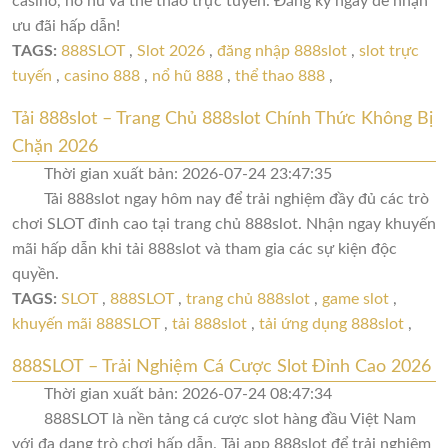
casino, nổ hũ và thể thao trực tuyến. Đăng ký ngay để nhận
ưu đãi hấp dẫn!
TAGS:
888SLOT
,
Slot 2026
,
đăng nhập 888slot
,
slot trực
tuyến
,
casino 888
,
nổ hũ 888
,
thể thao 888
,
Tải 888slot – Trang Chủ 888slot Chính Thức Không Bị
Chặn 2026
Thời gian xuất bản: 2026-07-24 23:47:35
Tải 888slot ngay hôm nay để trải nghiệm đầy đủ các trò
chơi SLOT đỉnh cao tại trang chủ 888slot. Nhận ngay khuyến
mãi hấp dẫn khi tải 888slot và tham gia các sự kiện độc
quyền.
TAGS:
SLOT
,
888SLOT
,
trang chủ 888slot
,
game slot
,
khuyến mãi 888SLOT
,
tải 888slot
,
tải ứng dụng 888slot
,
888SLOT – Trải Nghiệm Cá Cược Slot Đỉnh Cao 2026
Thời gian xuất bản: 2026-07-24 08:47:34
888SLOT là nền tảng cá cược slot hàng đầu Việt Nam
với đa dạng trò chơi hấp dẫn. Tải app 888slot để trải nghiệm