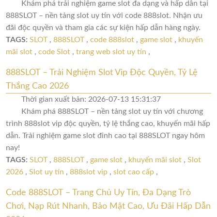
Khám phá trải nghiệm game slot đa dạng và hấp dẫn tại
888SLOT – nền tảng slot uy tín với code 888slot. Nhận ưu
đãi độc quyền và tham gia các sự kiện hấp dẫn hàng ngày.
TAGS:
SLOT
,
888SLOT
,
code 888slot
,
game slot
,
khuyến
mãi slot
,
code Slot
,
trang web slot uy tín
,
888SLOT – Trải Nghiệm Slot Vip Độc Quyền, Tỷ Lệ
Thắng Cao 2026
Thời gian xuất bản: 2026-07-13 15:31:37
Khám phá 888SLOT – nền tảng slot uy tín với chương
trình 888slot vip độc quyền, tỷ lệ thắng cao, khuyến mãi hấp
dẫn. Trải nghiệm game slot đỉnh cao tại 888SLOT ngay hôm
nay!
TAGS:
SLOT
,
888SLOT
,
game slot
,
khuyến mãi slot
,
Slot
2026
,
Slot uy tín
,
888slot vip
,
slot cao cấp
,
Code 888SLOT – Trang Chủ Uy Tín, Đa Dạng Trò
Chơi, Nạp Rút Nhanh, Bảo Mật Cao, Ưu Đãi Hấp Dẫn