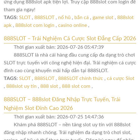
ứng dụng 888slot apk tiện lợi. Truy cập 888slot com login để
tham gia ngay!
TAGS:
SLOT
,
888SLOT
,
nổ hũ
,
bắn cá
,
game slot
,
888slot
apk
,
888slot com login
,
casino online
,
888SLOT – Trải Nghiệm Cá Cược Slot Đẳng Cấp 2026
Thời gian xuất bản: 2026-07-26 05:47:39
888SLOT là nhà cái hàng đầu cung cấp đa dạng trò chơi
SLOT trực tuyến với công nghệ hiện đại. Trải nghiệm cá cược
đỉnh cao cùng khuyến mãi hấp dẫn tại 888SLOT.
TAGS:
SLOT
,
888SLOT
,
888SLOT chính thức
,
cá cược Slot
,
888slot uy tín
,
888 slot
,
888 slot com
,
888SLOT – 888slot Đăng Nhập Trực Tuyến, Trải
Nghiệm Slot Đỉnh Cao 2026
Thời gian xuất bản: 2026-07-25 14:47:36
Khám phá 888SLOT – nền tảng slot uy tín với 888slot
đăng nhập nhanh chóng. Trải nghiệm đa dạng trò chơi slot,