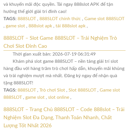
và khuyến mãi độc quyền. Tải ngay 888slot APK để tận
hưởng thế giới giải trí đỉnh cao!
TAGS:
888SLOT
,
888SLOT chính thức
,
Game slot 888SLOT
,
game slot
,
888slot apk
,
tải 888slot apk
,
888SLOT – Slot Game 888SLOT – Trải Nghiệm Trò
Chơi Slot Đỉnh Cao
Thời gian xuất bản: 2026-07-19 06:31:49
Khám phá slot game 888SLOT – nền tảng giải trí slot
hàng đầu với hàng trăm trò chơi hấp dẫn, khuyến mãi khủng
và trải nghiệm mượt mà nhất. Đăng ký ngay để nhận quà
tặng 888SLOT!
TAGS:
888SLOT
,
Trò chơi Slot
,
Slot 888SLOT
,
Game slot
888SLOT
,
game slot
,
slot online
,
888SLOT – Trang Chủ 888SLOT – Code 888slot – Trải
Nghiệm Slot Đa Dạng, Thanh Toán Nhanh, Chất
Lượng Tốt Nhất 2026