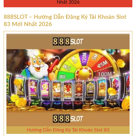
Nhất 2026
888SLOT – Hướng Dẫn Đăng Ký Tài Khoản Slot
83 Mới Nhất 2026
Hướng Dẫn Đăng Ký Tài Khoản Slot 83