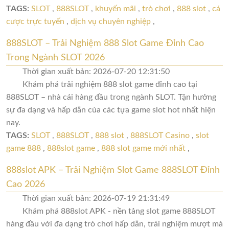
TAGS:
SLOT
,
888SLOT
,
khuyến mãi
,
trò chơi
,
888 slot
,
cá
cược trực tuyến
,
dịch vụ chuyên nghiệp
,
888SLOT – Trải Nghiệm 888 Slot Game Đỉnh Cao
Trong Ngành SLOT 2026
Thời gian xuất bản: 2026-07-20 12:31:50
Khám phá trải nghiệm 888 slot game đỉnh cao tại
888SLOT – nhà cái hàng đầu trong ngành SLOT. Tận hưởng
sự đa dạng và hấp dẫn của các tựa game slot hot nhất hiện
nay.
TAGS:
SLOT
,
888SLOT
,
888 slot
,
888SLOT Casino
,
slot
game 888
,
888slot game
,
888 slot game mới nhất
,
888slot APK – Trải Nghiệm Slot Game 888SLOT Đỉnh
Cao 2026
Thời gian xuất bản: 2026-07-19 21:31:49
Khám phá 888slot APK - nền tảng slot game 888SLOT
hàng đầu với đa dạng trò chơi hấp dẫn, trải nghiệm mượt mà