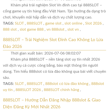
Khám phá trải nghiệm Slot Vn đỉnh cao tại 888SLOT –
cổng game uy tín hàng đầu Việt Nam. Tận hưởng đa dạng trò
chơi, khuyến mãi hấp dẫn và dịch vụ chất lượng cao.
TAGS:
SLOT
,
888SLOT
,
game slot
,
slot online
,
Slot 2026
,
888 slot
,
slot game 888
,
vn 888slot
,
slot vn
,
888SLOT – Trải Nghiệm Slot Đỉnh Cao Không Lo Lừa
Đảo 2026
Thời gian xuất bản: 2026-07-06 08:02:07
Khám phá 888SLOT – nền tảng slot uy tín nhất 2026
với dịch vụ cá cược công bằng, bảo mật thông tin người
dùng. Tìm hiểu 888slot có lừa đảo không qua bài viết chuyên
sâu.
TAGS:
SLOT
,
888SLOT
,
888slot có lừa đảo không
,
888slot
uy tín
,
888SLOT 2026
,
888SLOT chính hãng
,
888SLOT – Hướng Dẫn Đăng Nhập 888slot & Giao
Diện Đăng Ký Mới Nhất 2026