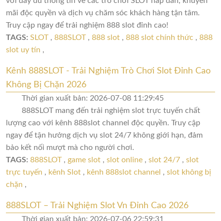
với đầy đủ thông tin về các trò chơi SLOT hấp dẫn, khuyến
mãi độc quyền và dịch vụ chăm sóc khách hàng tận tâm.
Truy cập ngay để trải nghiệm 888 slot đỉnh cao!
TAGS:
SLOT
,
888SLOT
,
888 slot
,
888 slot chính thức
,
888
slot uy tín
,
Kênh 888SLOT - Trải Nghiệm Trò Chơi Slot Đỉnh Cao
Không Bị Chặn 2026
Thời gian xuất bản: 2026-07-08 11:29:45
888SLOT mang đến trải nghiệm slot trực tuyến chất
lượng cao với kênh 888slot channel độc quyền. Truy cập
ngay để tận hưởng dịch vụ slot 24/7 không giới hạn, đảm
bảo kết nối mượt mà cho người chơi.
TAGS:
888SLOT
,
game slot
,
slot online
,
slot 24/7
,
slot
trực tuyến
,
kênh Slot
,
kênh 888slot channel
,
slot không bị
chặn
,
888SLOT – Trải Nghiệm Slot Vn Đỉnh Cao 2026
Thời gian xuất bản: 2026-07-06 22:59:31