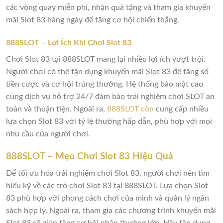
các vòng quay miễn phí, nhận quà tặng và tham gia khuyến
mãi Slot 83 hàng ngày để tăng cơ hội chiến thắng.
888SLOT – Lợi Ích Khi Chơi Slot 83
Chơi Slot 83 tại 888SLOT mang lại nhiều lợi ích vượt trội.
Người chơi có thể tận dụng khuyến mãi Slot 83 để tăng số
tiền cược và cơ hội trúng thưởng. Hệ thống bảo mật cao
cùng dịch vụ hỗ trợ 24/7 đảm bảo trải nghiệm chơi SLOT an
toàn và thuận tiện. Ngoài ra,
888SLOT còn
cung cấp nhiều
lựa chọn Slot 83 với tỷ lệ thưởng hấp dẫn, phù hợp với mọi
nhu cầu của người chơi.
888SLOT – Mẹo Chơi Slot 83 Hiệu Quả
Để tối ưu hóa trải nghiệm chơi Slot 83, người chơi nên tìm
hiểu kỹ về các trò chơi Slot 83 tại 888SLOT. Lựa chọn Slot
83 phù hợp với phong cách chơi của mình và quản lý ngân
sách hợp lý. Ngoài ra, tham gia các chương trình khuyến mãi