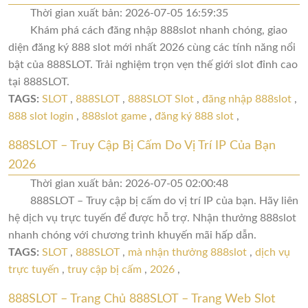
Thời gian xuất bản: 2026-07-05 16:59:35
Khám phá cách đăng nhập 888slot nhanh chóng, giao
diện đăng ký 888 slot mới nhất 2026 cùng các tính năng nổi
bật của 888SLOT. Trải nghiệm trọn vẹn thế giới slot đỉnh cao
tại 888SLOT.
TAGS:
SLOT
,
888SLOT
,
888SLOT Slot
,
đăng nhập 888slot
,
888 slot login
,
888slot game
,
đăng ký 888 slot
,
888SLOT – Truy Cập Bị Cấm Do Vị Trí IP Của Bạn
2026
Thời gian xuất bản: 2026-07-05 02:00:48
888SLOT – Truy cập bị cấm do vị trí IP của bạn. Hãy liên
hệ dịch vụ trực tuyến để được hỗ trợ. Nhận thưởng 888slot
nhanh chóng với chương trình khuyến mãi hấp dẫn.
TAGS:
SLOT
,
888SLOT
,
mà nhận thưởng 888slot
,
dịch vụ
trực tuyến
,
truy cập bị cấm
,
2026
,
888SLOT – Trang Chủ 888SLOT – Trang Web Slot