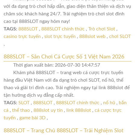
với đa dạng trò chơi hấp dẫn, giao diện thân thiện và dịch vụ
chăm sóc khách hàng 24/7. Trải nghiệm trò chơi slot đỉnh
cao tại 888SLOT ngay hôm nay!
TAGS:
888SLOT
,
888SLOT chính thức
,
Trò chơi Slot
,
casino trực tuyến
,
slot trực tuyến
,
888slot web
,
chơi SLOT
,
888SLOT – Sân Chơi Cá Cược Số 1 Việt Nam 2026
Thời gian xuất bản: 2026-07-30 14:47:57
Khám phá 888SLOT – trang web cá cược trực tuyến
hàng đầu Việt Nam với đa dạng trò chơi SLOT, nổ hũ, thể
thao và giải trí đỉnh cao. Trải nghiệm ngay tại link 888slot để
tận hưởng dịch vụ đẳng cấp nhất.
TAGS:
SLOT
,
888SLOT
,
888SLOT chính thức
,
nổ hũ
,
bắn
cá
,
thể thao
,
888slot uy tín
,
link 888slot
,
cá cược trực
tuyến
,
game bài 3D
,
888SLOT – Trang Chủ 888SLOT – Trải Nghiệm Slot