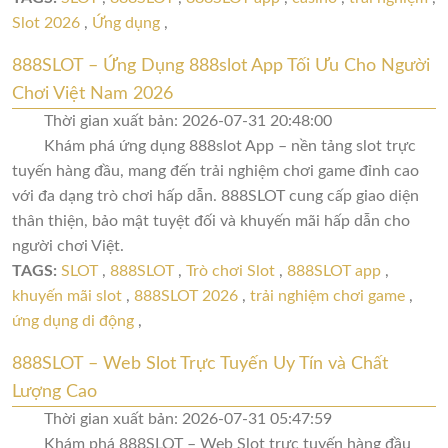
Slot 2026
,
Ứng dụng
,
888SLOT – Ứng Dụng 888slot App Tối Ưu Cho Người
Chơi Việt Nam 2026
Thời gian xuất bản: 2026-07-31 20:48:00
Khám phá ứng dụng 888slot App – nền tảng slot trực
tuyến hàng đầu, mang đến trải nghiệm chơi game đỉnh cao
với đa dạng trò chơi hấp dẫn. 888SLOT cung cấp giao diện
thân thiện, bảo mật tuyệt đối và khuyến mãi hấp dẫn cho
người chơi Việt.
TAGS:
SLOT
,
888SLOT
,
Trò chơi Slot
,
888SLOT app
,
khuyến mãi slot
,
888SLOT 2026
,
trải nghiệm chơi game
,
ứng dụng di động
,
888SLOT – Web Slot Trực Tuyến Uy Tín và Chất
Lượng Cao
Thời gian xuất bản: 2026-07-31 05:47:59
Khám phá 888SLOT – Web Slot trực tuyến hàng đầu