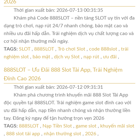
2026
Thời gian xuất bản: 2026-07-13 00:31:35
Khám phá Code 888SLOT – nền tảng SLOT uy tín với đa
dạng trò chơi, nạp rút 24/7 nhanh chóng, bảo mật cao và
nhiều ưu đãi hấp dẫn. Trải nghiệm dịch vụ chất lượng cao và
cơ hội nhận thưởng mỗi ngày.
TAGS:
SLOT
,
888SLOT
,
Trò chơi Slot
,
code 888slot
,
trải
nghiệm slot
,
bảo mật
,
dịch vụ Slot
,
nạp rút
,
ưu đãi
,
888SLOT – Ưu Đãi 888 Slot Tải App, Trải Nghiệm
Đỉnh Cao 2026
Thời gian xuất bản: 2026-07-12 09:31:31
Khám phá chương trình khuyến mãi 888 Slot Tải App
độc quyền tại 888SLOT. Trải nghiệm game slot đỉnh cao với
ưu đãi hấp dẫn, nạp tiền nhanh chóng và nhận thưởng liền
tay. Đăng ký ngay để tận hưởng trọn vẹn 2026
TAGS:
888SLOT
,
Nạp Tiền Slot
,
game slot
,
khuyến mãi slot
,
888 slot tải app
,
nhận thưởng slot
,
2026
,