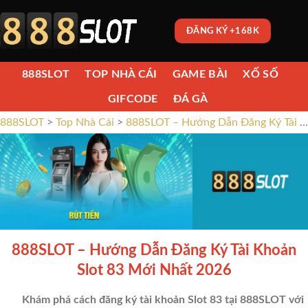
ĐĂNG KÝ +168K
888SLOT
TOP NHÀ CÁI
GAME BÀI
XỐ SỐ
GIFCODE
ĐÁ GÀ
888SLOT
>
Top Nhà Cái
>
888SLOT – Hướng Dẫn Đăng Ký Tài Khoản Slot 83 Mới Nhất 2026
888SLOT – Hướng Dẫn Đăng Ký Tài Khoản
Slot 83 Mới Nhất 2026
Khám phá cách đăng ký tài khoản Slot 83 tại 888SLOT với