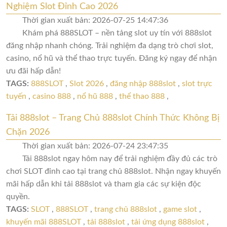
Nghiệm Slot Đỉnh Cao 2026
Thời gian xuất bản: 2026-07-25 14:47:36
Khám phá 888SLOT – nền tảng slot uy tín với 888slot
đăng nhập nhanh chóng. Trải nghiệm đa dạng trò chơi slot,
casino, nổ hũ và thể thao trực tuyến. Đăng ký ngay để nhận
ưu đãi hấp dẫn!
TAGS:
888SLOT
,
Slot 2026
,
đăng nhập 888slot
,
slot trực
tuyến
,
casino 888
,
nổ hũ 888
,
thể thao 888
,
Tải 888slot – Trang Chủ 888slot Chính Thức Không Bị
Chặn 2026
Thời gian xuất bản: 2026-07-24 23:47:35
Tải 888slot ngay hôm nay để trải nghiệm đầy đủ các trò
chơi SLOT đỉnh cao tại trang chủ 888slot. Nhận ngay khuyến
mãi hấp dẫn khi tải 888slot và tham gia các sự kiện độc
quyền.
TAGS:
SLOT
,
888SLOT
,
trang chủ 888slot
,
game slot
,
khuyến mãi 888SLOT
,
tải 888slot
,
tải ứng dụng 888slot
,