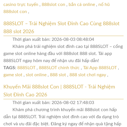
casino trực tuyến
,
888slot con
,
bắn cá online
,
nổ hũ
888slot con
,
888SLOT – Trải Nghiệm Slot Đỉnh Cao Cùng 888slot
888 slot 2026
Thời gian xuất bản: 2026-08-03 08:48:04
Khám phá trải nghiệm slot đỉnh cao tại 888SLOT – cổng
game slot online hàng đầu với 888slot 888 slot. Tải app
888SLOT ngay hôm nay để nhận ưu đãi hấp dẫn!
TAGS:
888SLOT
,
888SLOT chính thức
,
Tải App 888SLOT
,
game slot
,
slot online
,
888 slot
,
888 slot chơi ngay
,
Khuyến Mãi 888slot Con | 888SLOT - Trải Nghiệm
Slot Đỉnh Cao 2026
Thời gian xuất bản: 2026-08-02 17:48:03
Khám phá chương trình khuyến mãi 888slot con hấp
dẫn tại 888SLOT. Trải nghiệm slot đỉnh cao với đa dạng trò
chơi và ưu đãi đặc biệt. Đăng ký ngay để nhận quà tặng hấp