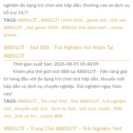
nghiệm đa dạng trò chơi slot hấp dẫn, thưởng cao và dịch vụ
hỗ trợ 24/7.
TAGS:
888SLOT
,
888SLOT chính thức
,
game slot
,
link vào
888SLOT
,
slot game 2026
,
888slot link alternatif
,
casino
online
,
888SLOT - Slot 888 - Trải Nghiệm Vui Nhộn Tại
888SLOT
Thời gian xuất bản: 2026-08-05 05:48:09
Khám phá thế giới slot 888 tại 888SLOT - Nền tảng giải
trí hàng đầu với đa dạng trò chơi slot hấp dẫn, khuyến mãi
hấp dẫn và dịch vụ chuyên nghiệp. Trải nghiệm ngay hôm
nay!
TAGS:
888SLOT
,
Trò chơi Slot
,
Slot 888SLOT
,
trải nghiệm
slot
,
khuyến mãi slot
,
dịch vụ Slot
,
slot trực tuyến
,
888
slot
,
Slot uy tín
,
casino 888
,
888SLOT – Trang Chủ 888SLOT – Trải Nghiệm Slot