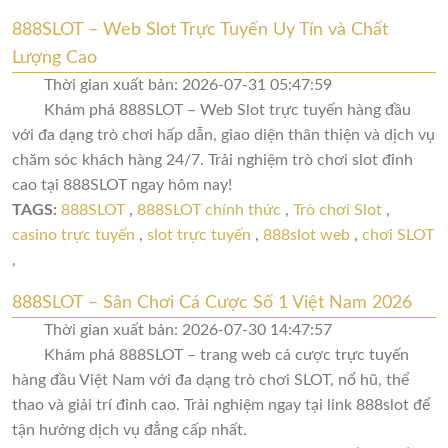
888SLOT – Web Slot Trực Tuyến Uy Tín và Chất
Lượng Cao
Thời gian xuất bản: 2026-07-31 05:47:59
Khám phá 888SLOT – Web Slot trực tuyến hàng đầu
với đa dạng trò chơi hấp dẫn, giao diện thân thiện và dịch vụ
chăm sóc khách hàng 24/7. Trải nghiệm trò chơi slot đỉnh
cao tại 888SLOT ngay hôm nay!
TAGS:
888SLOT
,
888SLOT chính thức
,
Trò chơi Slot
,
casino trực tuyến
,
slot trực tuyến
,
888slot web
,
chơi SLOT
,
888SLOT – Sân Chơi Cá Cược Số 1 Việt Nam 2026
Thời gian xuất bản: 2026-07-30 14:47:57
Khám phá 888SLOT – trang web cá cược trực tuyến
hàng đầu Việt Nam với đa dạng trò chơi SLOT, nổ hũ, thể
thao và giải trí đỉnh cao. Trải nghiệm ngay tại link 888slot để
tận hưởng dịch vụ đẳng cấp nhất.