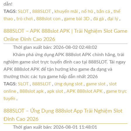
dẫn!
TAGS:
SLOT
,
888SLOT
,
khuyến mãi
,
nổ hũ
,
bắn cá
,
thể
thao
,
trò chơi
,
888slot con
,
game bài 3D
,
đá gà
,
đại lý
,
888SLOT – APK 888slot APK | Trải Nghiệm Slot Game
Online Đỉnh Cao 2026
Thời gian xuất bản: 2026-08-02 02:48:02
Khám phá ứng dụng APK 888slot APK chính hãng, trải
nghiệm game slot trực tuyến đỉnh cao tại 888SLOT. Tải ngay
APK 888slot APK để tận hưởng kho game đa dạng và
thưởng thức các tựa game hấp dẫn nhất 2026
TAGS:
SLOT
,
888SLOT
,
ứng dụng slot
,
game slot
,
slot
online
,
888slot apk
,
apk slot
,
APK 888slot APK
,
game trực
tuyến
,
888SLOT – Ứng Dụng 888slot App Trải Nghiệm Slot
Đỉnh Cao 2026
Thời gian xuất bản: 2026-08-01 11:48:01