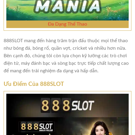
Đa Dạng Thể Thao
888SLOT mang đến hàng trăm trận đấu thuộc mọi thể thao
như bóng đá, bóng rổ, quần vợt, cricket và nhiều hơn nữa.
Bên cạnh đó, chúng tôi còn lựa chọn kỹ lưỡng các trò chơi
điện tử, máy đánh bạc và sòng bạc trực tiếp chất lượng cao
để mang đến trải nghiệm đa dạng và hấp dẫn.
Ưu Điểm Của 888SLOT