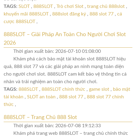
TAGS:
SLOT
,
888SLOT
,
Trò chơi Slot
,
trang chủ 888slot
,
khuyến mãi 888SLOT
,
888slot đăng ký
,
888 slot 77
,
cá
cược 888SLOT
,
888SLOT – Giải Pháp An Toàn Cho Người Chơi Slot
2026
Thời gian xuất bản: 2026-07-10 01:08:00
Khám phá cách bảo mật tài khoản slot 888SLOT hiệu
quả, 888 slot 77 và các giải pháp an ninh mạng toàn diện
cho người chơi slot. 888SLOT cam kết bảo vệ thông tin cá
nhân và trải nghiệm an toàn cho người chơi.
TAGS:
888SLOT
,
888SLOT chính thức
,
game slot
,
bảo mật
tài khoản
,
SLOT an toàn
,
888 slot 77
,
888 slot 77 chính
thức
,
888SLOT – Trang Chủ 888 Slot
Thời gian xuất bản: 2026-07-08 19:12:33
Khám phá trang web 888SLOT – trang chủ chính thức