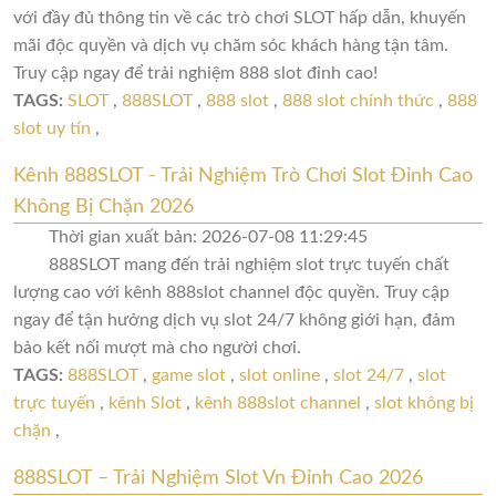
với đầy đủ thông tin về các trò chơi SLOT hấp dẫn, khuyến
mãi độc quyền và dịch vụ chăm sóc khách hàng tận tâm.
Truy cập ngay để trải nghiệm 888 slot đỉnh cao!
TAGS:
SLOT
,
888SLOT
,
888 slot
,
888 slot chính thức
,
888
slot uy tín
,
Kênh 888SLOT - Trải Nghiệm Trò Chơi Slot Đỉnh Cao
Không Bị Chặn 2026
Thời gian xuất bản: 2026-07-08 11:29:45
888SLOT mang đến trải nghiệm slot trực tuyến chất
lượng cao với kênh 888slot channel độc quyền. Truy cập
ngay để tận hưởng dịch vụ slot 24/7 không giới hạn, đảm
bảo kết nối mượt mà cho người chơi.
TAGS:
888SLOT
,
game slot
,
slot online
,
slot 24/7
,
slot
trực tuyến
,
kênh Slot
,
kênh 888slot channel
,
slot không bị
chặn
,
888SLOT – Trải Nghiệm Slot Vn Đỉnh Cao 2026