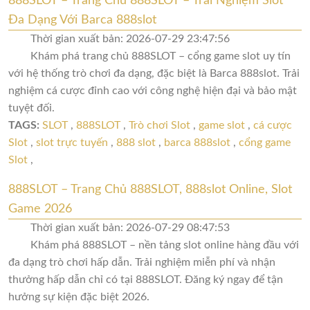
888SLOT – Trang Chủ 888SLOT – Trải Nghiệm Slot
Đa Dạng Với Barca 888slot
Thời gian xuất bản: 2026-07-29 23:47:56
Khám phá trang chủ 888SLOT – cổng game slot uy tín
với hệ thống trò chơi đa dạng, đặc biệt là Barca 888slot. Trải
nghiệm cá cược đỉnh cao với công nghệ hiện đại và bảo mật
tuyệt đối.
TAGS:
SLOT
,
888SLOT
,
Trò chơi Slot
,
game slot
,
cá cược
Slot
,
slot trực tuyến
,
888 slot
,
barca 888slot
,
cổng game
Slot
,
888SLOT – Trang Chủ 888SLOT, 888slot Online, Slot
Game 2026
Thời gian xuất bản: 2026-07-29 08:47:53
Khám phá 888SLOT – nền tảng slot online hàng đầu với
đa dạng trò chơi hấp dẫn. Trải nghiệm miễn phí và nhận
thưởng hấp dẫn chỉ có tại 888SLOT. Đăng ký ngay để tận
hưởng sự kiện đặc biệt 2026.