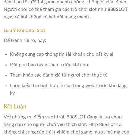
đảm bảo tốc độ tải game nhanh chóng, không bị gián đoạn.
Người chơi có thể tham gia các trò chơi slot như
888SLOT
ngay cả khi không có kết nối mạng mạnh.
Lưu Ý Khi Chơi Slot
Để tránh rủi ro, hãy:
Không cung cấp thông tin tài khoản cho bất kỳ ai
Đặt giới hạn ngân sách trước khi chơi
Tham khảo các đánh giá từ người chơi thực tế
Luôn kiểm tra tính hợp lệ của trang web trước khi đăng
ký
Kết Luận
Với những ưu điểm vượt trội, 888SLOT đang là lựa chọn
hàng đầu cho người chơi yêu thích slot. Http 888slot cc
không chỉ cung cấp trải nghiệm chơi game mượt mà mà còn