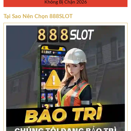
Không Bị Chặn 2026
Tại Sao Nên Chọn 888SLOT