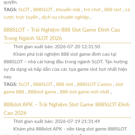
quyền.
TAGS:
SLOT
,
888SLOT
,
khuyến mãi
,
trò chơi
,
888 slot
,
cá
cược trực tuyến
,
dịch vụ chuyên nghiệp
,
888SLOT – Trải Nghiệm 888 Slot Game Đỉnh Cao
Trong Ngành SLOT 2026
Thời gian xuất bản: 2026-07-20 12:31:50
Khám phá trải nghiệm 888 slot game đỉnh cao tại
888SLOT – nhà cái hàng đầu trong ngành SLOT. Tận hưởng
sự đa dạng và hấp dẫn của các tựa game slot hot nhất hiện
nay.
TAGS:
SLOT
,
888SLOT
,
888 slot
,
888SLOT Casino
,
slot
game 888
,
888slot game
,
888 slot game mới nhất
,
888slot APK – Trải Nghiệm Slot Game 888SLOT Đỉnh
Cao 2026
Thời gian xuất bản: 2026-07-19 21:31:49
Khám phá 888slot APK - nền tảng slot game 888SLOT