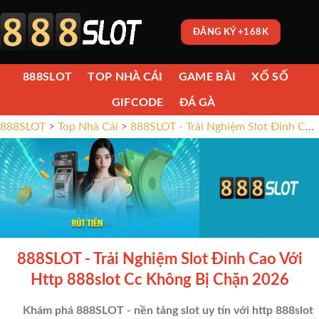
ĐĂNG KÝ +168K
888SLOT
TOP NHÀ CÁI
GAME BÀI
XỐ SỐ
GIFCODE
ĐÁ GÀ
888SLOT
>
Top Nhà Cái
>
888SLOT - Trải Nghiệm Slot Đỉnh Cao Với Http 888slot Cc Không Bị Chặn 2026
888SLOT - Trải Nghiệm Slot Đỉnh Cao Với
Http 888slot Cc Không Bị Chặn 2026
Khám phá 888SLOT - nền tảng slot uy tín với http 888slot