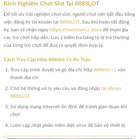
Kinh Nghiệm Chơi Slot Tại 888SLOT
Để tối ưu trải nghiệm chơi slot, người chơi nên bắt đầu bằng
việc đăng ký tài khoản tại
888SLOT
. Sau khi hoàn tất đăng
ký, bạn sẽ nhận ngay
https://stachowicz.store
để tham gia
các trò chơi hấp dẫn. Lưu ý kiểm tra bảng tỷ lệ trả thưởng
của từng trò chơi để đưa ra quyết định hợp lý.
Cách Truy Cập Http 888slot Cc An Toàn
Truy cập trình duyệt và gõ địa chỉ http
888slot cc
vào
thanh địa chỉ
Chờ hệ thống xử lý yêu cầu và đăng nhập
tài khoản
888SLOT
Sử dụng mạng internet ổn định để tránh gián đoạn khi
chơi
Luôn cập nhật phần mềm diệt virus để bảo vệ thiết bị