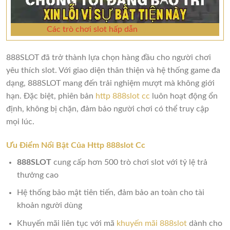
Các trò chơi slot hấp dẫn
tại 888SLOT
888SLOT đã trở thành lựa chọn hàng đầu cho người chơi
yêu thích slot. Với giao diện thân thiện và hệ thống game đa
dạng, 888SLOT mang đến trải nghiệm mượt mà không giới
hạn. Đặc biệt, phiên bản
http 888slot cc
luôn hoạt động ổn
định, không bị chặn, đảm bảo người chơi có thể truy cập
mọi lúc.
Ưu Điểm Nổi Bật Của Http 888slot Cc
888SLOT
cung cấp hơn 500 trò chơi slot với tỷ lệ trả
thưởng cao
Hệ thống bảo mật tiên tiến, đảm bảo an toàn cho tài
khoản người dùng
Khuyến mãi liên tục với mã
khuyến mãi 888slot
dành cho