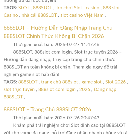
hưởng ưu đãi độc quyền!
TAGS:
SLOT
,
888SLOT
,
Trò chơi Slot
,
casino
,
888 slot
Casino
,
nhà cái 888SLOT
,
slot casino Việt Nam
,
888SLOT – Hướng Dẫn Đăng Nhập Trang Chủ
888SLOT Chính Thức Không Bị Chặn 2026
Thời gian xuất bản: 2026-07-27 11:47:46
888SLOT, 888slot com login, Slot trực tuyến 2026 –
Hướng dẫn đăng nhập, truy cập trang chủ chính thức
888SLOT an toàn không bị chặn. Tham gia ngay để trải
nghiệm game slot hấp dẫn!
TAGS:
888SLOT
,
trang chủ 888slot
,
game slot
,
Slot 2026
,
slot trực tuyến
,
888slot com login
,
2026
,
Đăng nhập
888SLOT
,
888SLOT – Trang Chủ 888SLOT 2026
Thời gian xuất bản: 2026-07-26 20:47:43
Khám phá trải nghiệm chơi Slot đỉnh cao tại 888SLOT
với kho game đa dạng, hỗ trợ đăng nhập nhanh chóng và tải