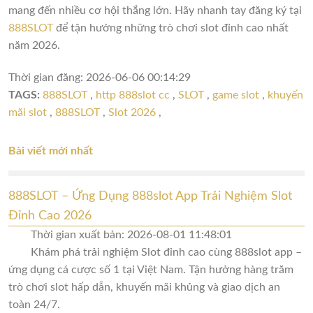
mang đến nhiều cơ hội thắng lớn. Hãy nhanh tay đăng ký tại
888SLOT
để tận hưởng những trò chơi slot đỉnh cao nhất
năm 2026.
Thời gian đăng: 2026-06-06 00:14:29
TAGS:
888SLOT
,
http 888slot cc
,
SLOT
,
game slot
,
khuyến
mãi slot
,
888SLOT
,
Slot 2026
,
Bài viết mới nhất
888SLOT – Ứng Dụng 888slot App Trải Nghiệm Slot
Đỉnh Cao 2026
Thời gian xuất bản: 2026-08-01 11:48:01
Khám phá trải nghiệm Slot đỉnh cao cùng 888slot app –
ứng dụng cá cược số 1 tại Việt Nam. Tận hưởng hàng trăm
trò chơi slot hấp dẫn, khuyến mãi khủng và giao dịch an
toàn 24/7.