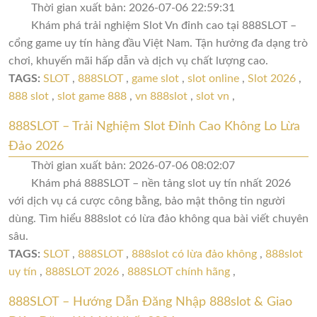
Thời gian xuất bản: 2026-07-06 22:59:31
Khám phá trải nghiệm Slot Vn đỉnh cao tại 888SLOT –
cổng game uy tín hàng đầu Việt Nam. Tận hưởng đa dạng trò
chơi, khuyến mãi hấp dẫn và dịch vụ chất lượng cao.
TAGS:
SLOT
,
888SLOT
,
game slot
,
slot online
,
Slot 2026
,
888 slot
,
slot game 888
,
vn 888slot
,
slot vn
,
888SLOT – Trải Nghiệm Slot Đỉnh Cao Không Lo Lừa
Đảo 2026
Thời gian xuất bản: 2026-07-06 08:02:07
Khám phá 888SLOT – nền tảng slot uy tín nhất 2026
với dịch vụ cá cược công bằng, bảo mật thông tin người
dùng. Tìm hiểu 888slot có lừa đảo không qua bài viết chuyên
sâu.
TAGS:
SLOT
,
888SLOT
,
888slot có lừa đảo không
,
888slot
uy tín
,
888SLOT 2026
,
888SLOT chính hãng
,
888SLOT – Hướng Dẫn Đăng Nhập 888slot & Giao