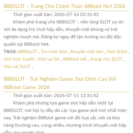
888SLOT – Trang Chủ Chính Thức 888slot Net 2026
Thời gian xuất bản: 2026-07-16 03:31:43
Khám phá trang chủ 888SLOT – nền tảng SLOT uy tín
với đa dạng trò chơi hấp dẫn, khuyến mãi khủng và trải
nghiệm mượt mà. Đăng ký ngay để tận hưởng ưu đãi độc
quyền tại 888slot Net.
TAGS:
888SLOT
,
Trò chơi Slot
,
khuyến mãi slot
,
Slot 2026
,
slot trực tuyến
,
Slot uy tín
,
888slot net
,
trang chủ SLOT
,
nhà cái SLOT
,
888SLOT - Trải Nghiệm Game Slot Đỉnh Cao Với
888slot Game 2026
Thời gian xuất bản: 2026-07-15 12:31:42
Khám phá những tựa game slot hấp dẫn nhất tại
888SLOT, nơi hội tụ đầy đủ các tựa game slot hot nhất hiện
nay. Trải nghiệm 888slot game với đồ họa sắc nét và khả
năng thưởng cao, cùng nhiều chương trình khuyến mãi hấp
dẫn cho người chơi.