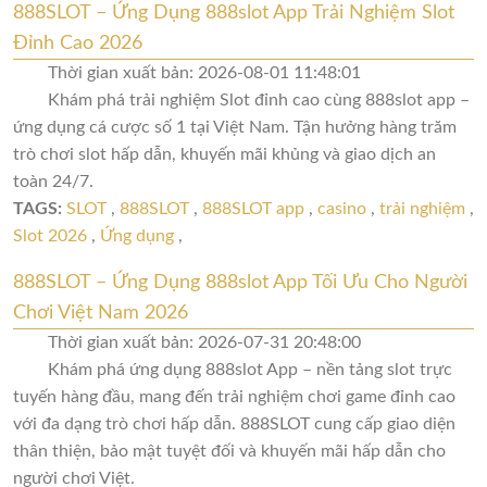
888SLOT – Ứng Dụng 888slot App Trải Nghiệm Slot
Đỉnh Cao 2026
Thời gian xuất bản: 2026-08-01 11:48:01
Khám phá trải nghiệm Slot đỉnh cao cùng 888slot app –
ứng dụng cá cược số 1 tại Việt Nam. Tận hưởng hàng trăm
trò chơi slot hấp dẫn, khuyến mãi khủng và giao dịch an
toàn 24/7.
TAGS:
SLOT
,
888SLOT
,
888SLOT app
,
casino
,
trải nghiệm
,
Slot 2026
,
Ứng dụng
,
888SLOT – Ứng Dụng 888slot App Tối Ưu Cho Người
Chơi Việt Nam 2026
Thời gian xuất bản: 2026-07-31 20:48:00
Khám phá ứng dụng 888slot App – nền tảng slot trực
tuyến hàng đầu, mang đến trải nghiệm chơi game đỉnh cao
với đa dạng trò chơi hấp dẫn. 888SLOT cung cấp giao diện
thân thiện, bảo mật tuyệt đối và khuyến mãi hấp dẫn cho
người chơi Việt.