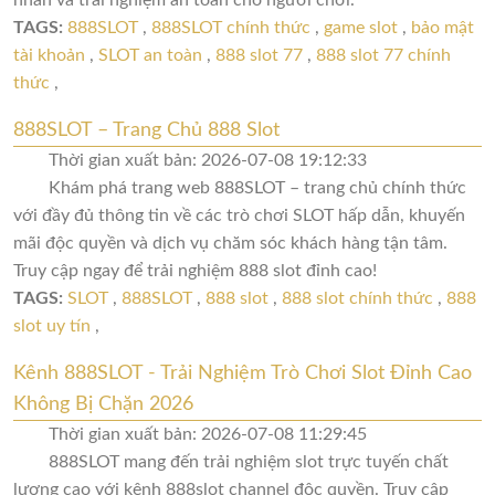
nhân và trải nghiệm an toàn cho người chơi.
TAGS:
888SLOT
,
888SLOT chính thức
,
game slot
,
bảo mật
tài khoản
,
SLOT an toàn
,
888 slot 77
,
888 slot 77 chính
thức
,
888SLOT – Trang Chủ 888 Slot
Thời gian xuất bản: 2026-07-08 19:12:33
Khám phá trang web 888SLOT – trang chủ chính thức
với đầy đủ thông tin về các trò chơi SLOT hấp dẫn, khuyến
mãi độc quyền và dịch vụ chăm sóc khách hàng tận tâm.
Truy cập ngay để trải nghiệm 888 slot đỉnh cao!
TAGS:
SLOT
,
888SLOT
,
888 slot
,
888 slot chính thức
,
888
slot uy tín
,
Kênh 888SLOT - Trải Nghiệm Trò Chơi Slot Đỉnh Cao
Không Bị Chặn 2026
Thời gian xuất bản: 2026-07-08 11:29:45
888SLOT mang đến trải nghiệm slot trực tuyến chất
lượng cao với kênh 888slot channel độc quyền. Truy cập