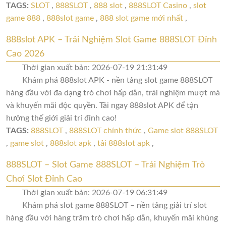
TAGS:
SLOT
,
888SLOT
,
888 slot
,
888SLOT Casino
,
slot
game 888
,
888slot game
,
888 slot game mới nhất
,
888slot APK – Trải Nghiệm Slot Game 888SLOT Đỉnh
Cao 2026
Thời gian xuất bản: 2026-07-19 21:31:49
Khám phá 888slot APK - nền tảng slot game 888SLOT
hàng đầu với đa dạng trò chơi hấp dẫn, trải nghiệm mượt mà
và khuyến mãi độc quyền. Tải ngay 888slot APK để tận
hưởng thế giới giải trí đỉnh cao!
TAGS:
888SLOT
,
888SLOT chính thức
,
Game slot 888SLOT
,
game slot
,
888slot apk
,
tải 888slot apk
,
888SLOT – Slot Game 888SLOT – Trải Nghiệm Trò
Chơi Slot Đỉnh Cao
Thời gian xuất bản: 2026-07-19 06:31:49
Khám phá slot game 888SLOT – nền tảng giải trí slot
hàng đầu với hàng trăm trò chơi hấp dẫn, khuyến mãi khủng