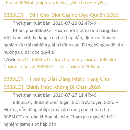
,
barca 888slot
,
nạp rút nhanh
,
giải trí trực tuyến
,
888SLOT – Sân Chơi Slot Casino Độc Quyền 2026
Thời gian xuất bản: 2026-07-28 02:47:49
Khám phá 888SLOT – sân chơi slot casino hàng đầu
Việt Nam với đa dạng trò chơi hấp dẫn, dịch vụ chuyên
nghiệp và trải nghiệm giải trí đỉnh cao. Đăng ký ngay để tận
hưởng ưu đãi độc quyền!
TAGS:
SLOT
,
888SLOT
,
Trò chơi Slot
,
casino
,
888 slot
Casino
,
nhà cái 888SLOT
,
slot casino Việt Nam
,
888SLOT – Hướng Dẫn Đăng Nhập Trang Chủ
888SLOT Chính Thức Không Bị Chặn 2026
Thời gian xuất bản: 2026-07-27 11:47:46
888SLOT, 888slot com login, Slot trực tuyến 2026 –
Hướng dẫn đăng nhập, truy cập trang chủ chính thức
888SLOT an toàn không bị chặn. Tham gia ngay để trải
nghiệm game slot hấp dẫn!