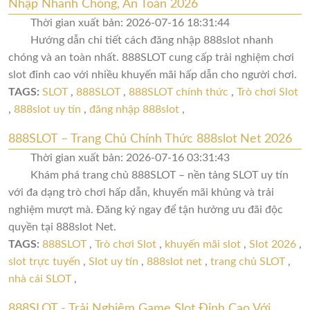
Nhập Nhanh Chóng, An Toàn 2026
Thời gian xuất bản: 2026-07-16 18:31:44
Hướng dẫn chi tiết cách đăng nhập 888slot nhanh
chóng và an toàn nhất. 888SLOT cung cấp trải nghiệm chơi
slot đỉnh cao với nhiều khuyến mãi hấp dẫn cho người chơi.
TAGS:
SLOT
,
888SLOT
,
888SLOT chính thức
,
Trò chơi Slot
,
888slot uy tín
,
đăng nhập 888slot
,
888SLOT – Trang Chủ Chính Thức 888slot Net 2026
Thời gian xuất bản: 2026-07-16 03:31:43
Khám phá trang chủ 888SLOT – nền tảng SLOT uy tín
với đa dạng trò chơi hấp dẫn, khuyến mãi khủng và trải
nghiệm mượt mà. Đăng ký ngay để tận hưởng ưu đãi độc
quyền tại 888slot Net.
TAGS:
888SLOT
,
Trò chơi Slot
,
khuyến mãi slot
,
Slot 2026
,
slot trực tuyến
,
Slot uy tín
,
888slot net
,
trang chủ SLOT
,
nhà cái SLOT
,
888SLOT - Trải Nghiệm Game Slot Đỉnh Cao Với