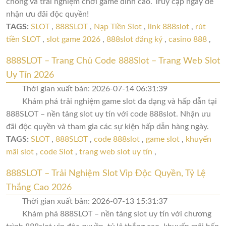
chóng và trải nghiệm chơi game đỉnh cao. Truy cập ngay để
nhận ưu đãi độc quyền!
TAGS:
SLOT
,
888SLOT
,
Nạp Tiền Slot
,
link 888slot
,
rút
tiền SLOT
,
slot game 2026
,
888slot đăng ký
,
casino 888
,
888SLOT – Trang Chủ Code 888Slot – Trang Web Slot
Uy Tín 2026
Thời gian xuất bản: 2026-07-14 06:31:39
Khám phá trải nghiệm game slot đa dạng và hấp dẫn tại
888SLOT – nền tảng slot uy tín với code 888slot. Nhận ưu
đãi độc quyền và tham gia các sự kiện hấp dẫn hàng ngày.
TAGS:
SLOT
,
888SLOT
,
code 888slot
,
game slot
,
khuyến
mãi slot
,
code Slot
,
trang web slot uy tín
,
888SLOT – Trải Nghiệm Slot Vip Độc Quyền, Tỷ Lệ
Thắng Cao 2026
Thời gian xuất bản: 2026-07-13 15:31:37
Khám phá 888SLOT – nền tảng slot uy tín với chương