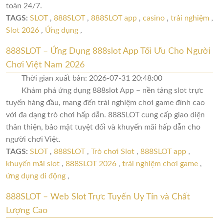
toàn 24/7.
TAGS:
SLOT
,
888SLOT
,
888SLOT app
,
casino
,
trải nghiệm
,
Slot 2026
,
Ứng dụng
,
888SLOT – Ứng Dụng 888slot App Tối Ưu Cho Người
Chơi Việt Nam 2026
Thời gian xuất bản: 2026-07-31 20:48:00
Khám phá ứng dụng 888slot App – nền tảng slot trực
tuyến hàng đầu, mang đến trải nghiệm chơi game đỉnh cao
với đa dạng trò chơi hấp dẫn. 888SLOT cung cấp giao diện
thân thiện, bảo mật tuyệt đối và khuyến mãi hấp dẫn cho
người chơi Việt.
TAGS:
SLOT
,
888SLOT
,
Trò chơi Slot
,
888SLOT app
,
khuyến mãi slot
,
888SLOT 2026
,
trải nghiệm chơi game
,
ứng dụng di động
,
888SLOT – Web Slot Trực Tuyến Uy Tín và Chất
Lượng Cao