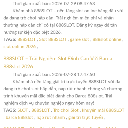
Thời gian xuất bản: 2026-07-29 08:47:53
Khám phá 888SLOT – nền tảng slot online hàng đầu với
đa dạng trò chơi hấp dẫn. Trải nghiệm miễn phí và nhận
thưởng hấp dẫn chỉ có tại 888SLOT. Đăng ký ngay để tận
hưởng sự kiện đặc biệt 2026.
TAGS:
888SLOT
,
Slot 888SLOT
,
game slot
,
888slot online
,
slot online 2026
,
888SLOT – Trải Nghiệm Slot Đỉnh Cao Với Barca
888slot 2026
Thời gian xuất bản: 2026-07-28 17:47:50
Khám phá nền tảng giải trí trực tuyến 888SLOT với đa
dạng trò chơi slot hấp dẫn, nạp rút nhanh chóng và chương
trình khuyến mãi đặc biệt dành cho Barca 888slot. Trải
nghiệm dịch vụ chuyên nghiệp ngay hôm nay!
TAGS:
SLOT
,
888SLOT
,
Trò chơi Slot
,
khuyến mãi 888SLOT
,
barca 888slot
,
nạp rút nhanh
,
giải trí trực tuyến
,