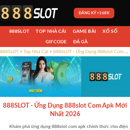
ĐĂNG KÝ +168K
888SLOT
TOP NHÀ CÁI
GAME BÀI
XỐ SỐ
GIFCODE
ĐÁ GÀ
888SLOT
>
Top Nhà Cái
>
888SLOT - Ứng Dụng 888slot Com Apk Mới Nhất 2026
888SLOT - Ứng Dụng 888slot Com Apk Mới
Nhất 2026
Khám phá ứng dụng 888slot com apk chính thức cho điện