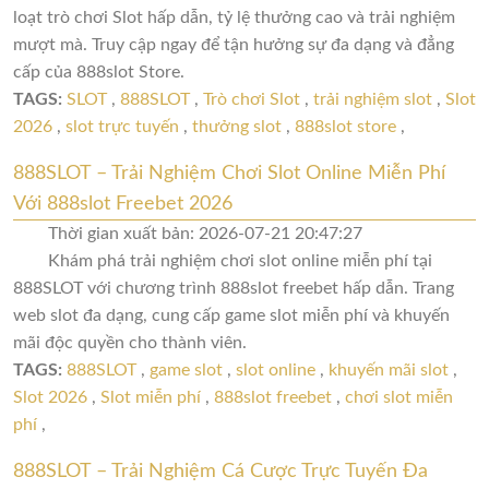
loạt trò chơi Slot hấp dẫn, tỷ lệ thưởng cao và trải nghiệm
mượt mà. Truy cập ngay để tận hưởng sự đa dạng và đẳng
cấp của 888slot Store.
TAGS:
SLOT
,
888SLOT
,
Trò chơi Slot
,
trải nghiệm slot
,
Slot
2026
,
slot trực tuyến
,
thưởng slot
,
888slot store
,
888SLOT – Trải Nghiệm Chơi Slot Online Miễn Phí
Với 888slot Freebet 2026
Thời gian xuất bản: 2026-07-21 20:47:27
Khám phá trải nghiệm chơi slot online miễn phí tại
888SLOT với chương trình 888slot freebet hấp dẫn. Trang
web slot đa dạng, cung cấp game slot miễn phí và khuyến
mãi độc quyền cho thành viên.
TAGS:
888SLOT
,
game slot
,
slot online
,
khuyến mãi slot
,
Slot 2026
,
Slot miễn phí
,
888slot freebet
,
chơi slot miễn
phí
,
888SLOT – Trải Nghiệm Cá Cược Trực Tuyến Đa