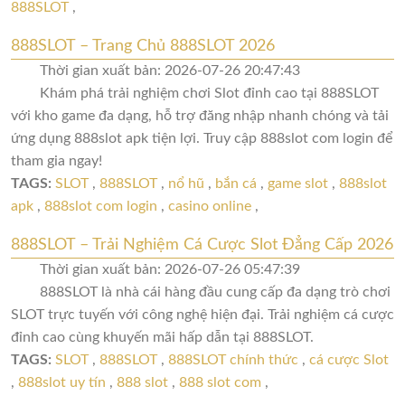
888SLOT
,
888SLOT – Trang Chủ 888SLOT 2026
Thời gian xuất bản: 2026-07-26 20:47:43
Khám phá trải nghiệm chơi Slot đỉnh cao tại 888SLOT
với kho game đa dạng, hỗ trợ đăng nhập nhanh chóng và tải
ứng dụng 888slot apk tiện lợi. Truy cập 888slot com login để
tham gia ngay!
TAGS:
SLOT
,
888SLOT
,
nổ hũ
,
bắn cá
,
game slot
,
888slot
apk
,
888slot com login
,
casino online
,
888SLOT – Trải Nghiệm Cá Cược Slot Đẳng Cấp 2026
Thời gian xuất bản: 2026-07-26 05:47:39
888SLOT là nhà cái hàng đầu cung cấp đa dạng trò chơi
SLOT trực tuyến với công nghệ hiện đại. Trải nghiệm cá cược
đỉnh cao cùng khuyến mãi hấp dẫn tại 888SLOT.
TAGS:
SLOT
,
888SLOT
,
888SLOT chính thức
,
cá cược Slot
,
888slot uy tín
,
888 slot
,
888 slot com
,