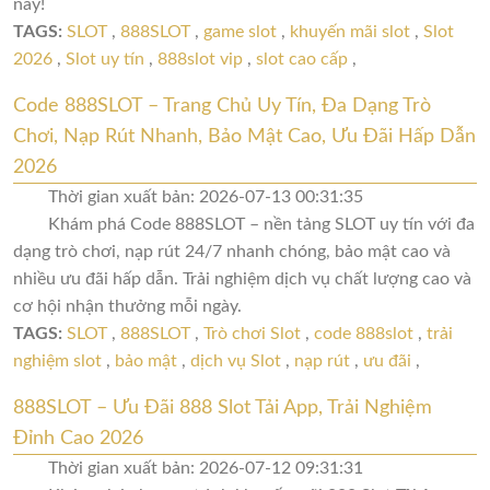
nay!
TAGS:
SLOT
,
888SLOT
,
game slot
,
khuyến mãi slot
,
Slot
2026
,
Slot uy tín
,
888slot vip
,
slot cao cấp
,
Code 888SLOT – Trang Chủ Uy Tín, Đa Dạng Trò
Chơi, Nạp Rút Nhanh, Bảo Mật Cao, Ưu Đãi Hấp Dẫn
2026
Thời gian xuất bản: 2026-07-13 00:31:35
Khám phá Code 888SLOT – nền tảng SLOT uy tín với đa
dạng trò chơi, nạp rút 24/7 nhanh chóng, bảo mật cao và
nhiều ưu đãi hấp dẫn. Trải nghiệm dịch vụ chất lượng cao và
cơ hội nhận thưởng mỗi ngày.
TAGS:
SLOT
,
888SLOT
,
Trò chơi Slot
,
code 888slot
,
trải
nghiệm slot
,
bảo mật
,
dịch vụ Slot
,
nạp rút
,
ưu đãi
,
888SLOT – Ưu Đãi 888 Slot Tải App, Trải Nghiệm
Đỉnh Cao 2026
Thời gian xuất bản: 2026-07-12 09:31:31