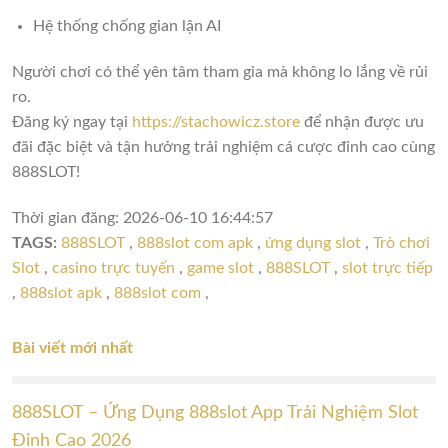
Hệ thống chống gian lận AI
Người chơi có thể yên tâm tham gia mà không lo lắng về rủi
ro.
Đăng ký ngay tại
https://stachowicz.store
để nhận được ưu
đãi đặc biệt và tận hưởng trải nghiệm cá cược đỉnh cao cùng
888SLOT!
Thời gian đăng: 2026-06-10 16:44:57
TAGS:
888SLOT
,
888slot com apk
,
ứng dụng slot
,
Trò chơi
Slot
,
casino trực tuyến
,
game slot
,
888SLOT
,
slot trực tiếp
,
888slot apk
,
888slot com
,
Bài viết mới nhất
888SLOT – Ứng Dụng 888slot App Trải Nghiệm Slot
Đỉnh Cao 2026