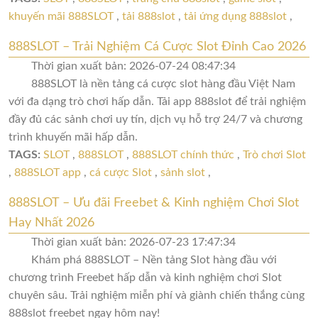
khuyến mãi 888SLOT
,
tải 888slot
,
tải ứng dụng 888slot
,
888SLOT – Trải Nghiệm Cá Cược Slot Đỉnh Cao 2026
Thời gian xuất bản: 2026-07-24 08:47:34
888SLOT là nền tảng cá cược slot hàng đầu Việt Nam
với đa dạng trò chơi hấp dẫn. Tải app 888slot để trải nghiệm
đầy đủ các sảnh chơi uy tín, dịch vụ hỗ trợ 24/7 và chương
trình khuyến mãi hấp dẫn.
TAGS:
SLOT
,
888SLOT
,
888SLOT chính thức
,
Trò chơi Slot
,
888SLOT app
,
cá cược Slot
,
sảnh slot
,
888SLOT – Ưu đãi Freebet & Kinh nghiệm Chơi Slot
Hay Nhất 2026
Thời gian xuất bản: 2026-07-23 17:47:34
Khám phá 888SLOT – Nền tảng Slot hàng đầu với
chương trình Freebet hấp dẫn và kinh nghiệm chơi Slot
chuyên sâu. Trải nghiệm miễn phí và giành chiến thắng cùng
888slot freebet ngay hôm nay!