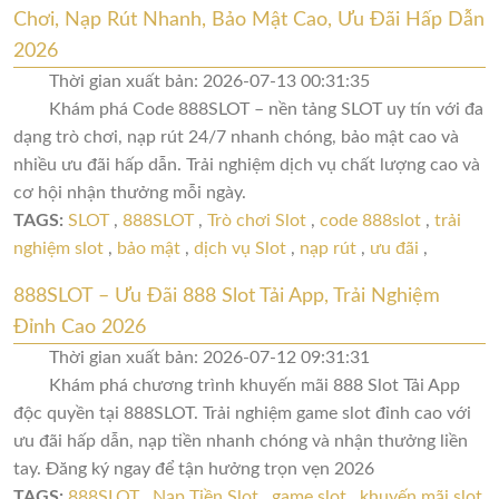
Chơi, Nạp Rút Nhanh, Bảo Mật Cao, Ưu Đãi Hấp Dẫn
2026
Thời gian xuất bản: 2026-07-13 00:31:35
Khám phá Code 888SLOT – nền tảng SLOT uy tín với đa
dạng trò chơi, nạp rút 24/7 nhanh chóng, bảo mật cao và
nhiều ưu đãi hấp dẫn. Trải nghiệm dịch vụ chất lượng cao và
cơ hội nhận thưởng mỗi ngày.
TAGS:
SLOT
,
888SLOT
,
Trò chơi Slot
,
code 888slot
,
trải
nghiệm slot
,
bảo mật
,
dịch vụ Slot
,
nạp rút
,
ưu đãi
,
888SLOT – Ưu Đãi 888 Slot Tải App, Trải Nghiệm
Đỉnh Cao 2026
Thời gian xuất bản: 2026-07-12 09:31:31
Khám phá chương trình khuyến mãi 888 Slot Tải App
độc quyền tại 888SLOT. Trải nghiệm game slot đỉnh cao với
ưu đãi hấp dẫn, nạp tiền nhanh chóng và nhận thưởng liền
tay. Đăng ký ngay để tận hưởng trọn vẹn 2026
TAGS:
888SLOT
,
Nạp Tiền Slot
,
game slot
,
khuyến mãi slot