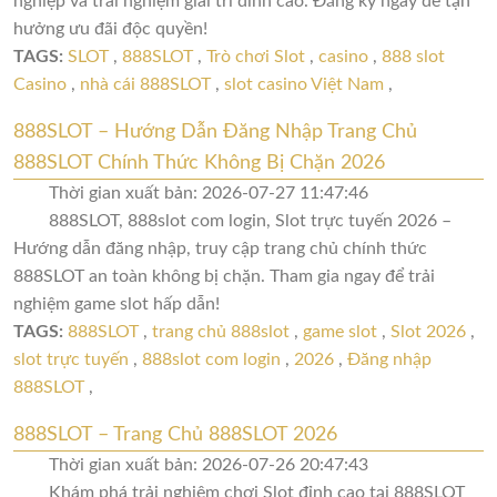
nghiệp và trải nghiệm giải trí đỉnh cao. Đăng ký ngay để tận
hưởng ưu đãi độc quyền!
TAGS:
SLOT
,
888SLOT
,
Trò chơi Slot
,
casino
,
888 slot
Casino
,
nhà cái 888SLOT
,
slot casino Việt Nam
,
888SLOT – Hướng Dẫn Đăng Nhập Trang Chủ
888SLOT Chính Thức Không Bị Chặn 2026
Thời gian xuất bản: 2026-07-27 11:47:46
888SLOT, 888slot com login, Slot trực tuyến 2026 –
Hướng dẫn đăng nhập, truy cập trang chủ chính thức
888SLOT an toàn không bị chặn. Tham gia ngay để trải
nghiệm game slot hấp dẫn!
TAGS:
888SLOT
,
trang chủ 888slot
,
game slot
,
Slot 2026
,
slot trực tuyến
,
888slot com login
,
2026
,
Đăng nhập
888SLOT
,
888SLOT – Trang Chủ 888SLOT 2026
Thời gian xuất bản: 2026-07-26 20:47:43
Khám phá trải nghiệm chơi Slot đỉnh cao tại 888SLOT