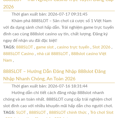
2026
Thời gian xuất bản: 2026-07-17 09:31:45
Khám phá 888SLOT – Sân chơi cá cược số 1 Việt Nam
với đa dạng sảnh chơi hấp dẫn. Trải nghiệm game trực tuyến
đỉnh cao cùng 888slot casino uy tín, chất lượng. Đăng ký
ngay để nhận ưu đãi đặc biệt!
TAGS:
888SLOT
,
game slot
,
casino trực tuyến
,
Slot 2026
,
888SLOT Casino
,
nhà cái 888SLOT
,
888slot casino Việt
Nam
,
888SLOT – Hướng Dẫn Đăng Nhập 888slot Đăng
Nhập Nhanh Chóng, An Toàn 2026
Thời gian xuất bản: 2026-07-16 18:31:44
Hướng dẫn chi tiết cách đăng nhập 888slot nhanh
chóng và an toàn nhất. 888SLOT cung cấp trải nghiệm chơi
slot đỉnh cao với nhiều khuyến mãi hấp dẫn cho người chơi.
TAGS:
SLOT
,
888SLOT
,
888SLOT chính thức
,
Trò chơi Slot