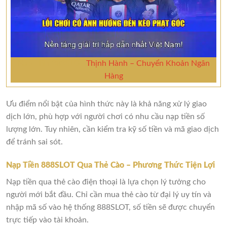
Nạp Tiền 888SLOT
Thịnh Hành – Chuyển Khoản Ngân
Hàng
Ưu điểm nổi bật của hình thức này là khả năng xử lý giao
dịch lớn, phù hợp với người chơi có nhu cầu nạp tiền số
lượng lớn. Tuy nhiên, cần kiểm tra kỹ số tiền và mã giao dịch
để tránh sai sót.
Nạp Tiền 888SLOT Qua Thẻ Cào – Phương Thức Tiện Lợi
Nạp tiền qua thẻ cào điện thoại là lựa chọn lý tưởng cho
người mới bắt đầu. Chỉ cần mua thẻ cào từ đại lý uy tín và
nhập mã số vào hệ thống 888SLOT, số tiền sẽ được chuyển
trực tiếp vào tài khoản.