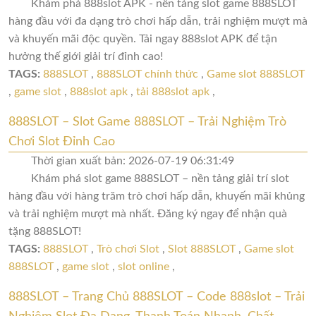
Khám phá 888slot APK - nền tảng slot game 888SLOT
hàng đầu với đa dạng trò chơi hấp dẫn, trải nghiệm mượt mà
và khuyến mãi độc quyền. Tải ngay 888slot APK để tận
hưởng thế giới giải trí đỉnh cao!
TAGS:
888SLOT
,
888SLOT chính thức
,
Game slot 888SLOT
,
game slot
,
888slot apk
,
tải 888slot apk
,
888SLOT – Slot Game 888SLOT – Trải Nghiệm Trò
Chơi Slot Đỉnh Cao
Thời gian xuất bản: 2026-07-19 06:31:49
Khám phá slot game 888SLOT – nền tảng giải trí slot
hàng đầu với hàng trăm trò chơi hấp dẫn, khuyến mãi khủng
và trải nghiệm mượt mà nhất. Đăng ký ngay để nhận quà
tặng 888SLOT!
TAGS:
888SLOT
,
Trò chơi Slot
,
Slot 888SLOT
,
Game slot
888SLOT
,
game slot
,
slot online
,
888SLOT – Trang Chủ 888SLOT – Code 888slot – Trải